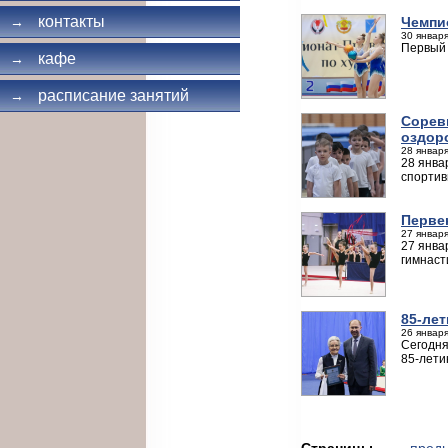
контакты
Чемпи
→
30 января
Первый 
кафе
→
расписание занятий
→
Сорев
оздор
28 января
28 янва
спортив
Перве
27 января
27 янва
гимнаст
85-ле
26 января
Сегодня
85-лети
Страницы
← пред