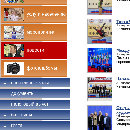
Чемпион
услуги населению
Трети
1 феврал
Чемпион
мероприятия
новости
Между
1 феврал
Поздрав
соревно
фотоальбомы
Церем
спортивные залы
→
31 января
Чемпион
документы
→
налоговый вычет
→
Откры
худож
бассейны
→
30 января
Сегодня
Федерал
гости
→