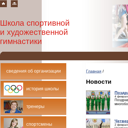
Школа спортивной
и художественной
гимнастики
сведения об организации
Главная
/
Новости
история школы
Поздр
4 феврал
Поздрав
многобо
тренеры
Четве
спортсмены
2 феврал