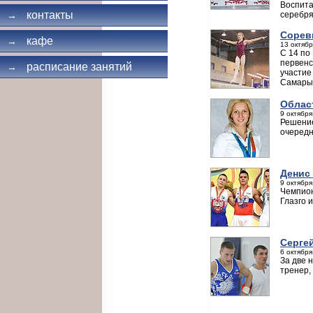
Воспита
контакты
серебря
→
Cорев
кафе
→
13 октябр
С 14 по
первенс
расписание занятий
→
участие
Самары,
Облас
9 октября
Решение
очередн
Денис 
9 октября
Чемпион
Глазго 
Серге
6 октября
За две 
тренер,