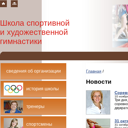
Школа спортивной
и художественной
гимнастики
сведения об организации
Главная
/
Новости
история школы
Сорев
10 ноября
Три дня
соревно
тренеры
двукрат
31 окт
спортсмены
31 октябр