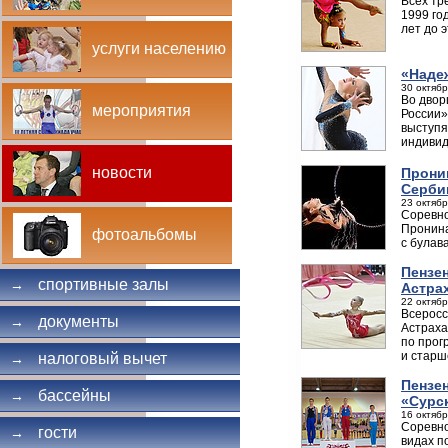
Всех тр
1999 го
лет до э
услуги населению
«Наде
30 октябр
Во двор
мероприятия
России»
выступя
индивиду
новости
Прони
Серби
23 октябр
Соревно
Пронина
фотоальбомы
с булав
Пензе
спортивные залы
→
Астра
22 октябр
Всеросс
документы
→
Астраха
по прог
и старш
налоговый вычет
→
Пензе
бассейны
→
«Сурс
16 октябр
Соревно
гости
→
видах п