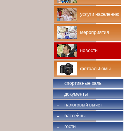
услуги населению
мероприятия
новости
фотоальбомы
спортивные залы
→
документы
→
налоговый вычет
→
бассейны
→
гости
→