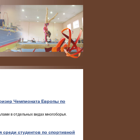
призер Чемпионата Европы по
лами в отдельных видах многоборья.
 среди студентов по спортивной