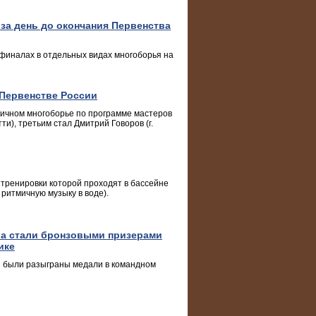
за день до окончания Первенства
финалах в отдельных видах многоборья на
 Первенстве России
личном многоборье по программе мастеров
ти), третьим стал Дмитрий Говоров (г.
 тренировки которой проходят в бассейне
ритмичную музыку в воде).
ва стали бронзовыми призерами
ике
и были разыграны медали в командном