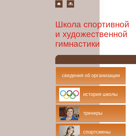
Школа спортивной
и художественной
гимнастики
сведения об организации
история школы
тренеры
спортсмены