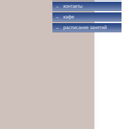
контакты
→
кафе
→
расписание занятий
→