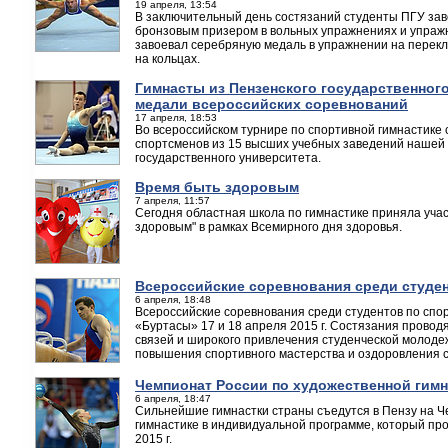
19 апреля, 13:54
В заключительный день состязаний студенты ПГУ зав
бронзовым призером в вольных упражнениях и упражн
завоевал серебряную медаль в упражнении на перек
на кольцах.
Гимнасты из Пензенского государственног
медали всероссийских соревнований
17 апреля, 18:53
Во всероссийском турнире по спортивной гимнастике 
спортсменов из 15 высших учебных заведений нашей с
государственного университета.
Время быть здоровым
7 апреля, 11:57
Сегодня областная школа по гимнастике приняла учас
здоровым" в рамках Всемирного дня здоровья.
Всероссийские соревнования среди студен
6 апреля, 18:48
Всероссийские соревнования среди студентов по спо
«Буртасы» 17 и 18 апреля 2015 г. Состязания прово
связей и широкого привлечения студенческой молодеж
повышения спортивного мастерства и оздоровления с
Чемпионат России по художественной гимн
6 апреля, 18:47
Сильнейшие гимнастки страны съедутся в Пензу на Ч
гимнастике в индивидуальной программе, который про
2015 г.