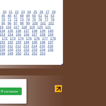
9
20
21
22
23
24
25
26
27
28
45
46
47
48
49
50
51
52
53
70
71
72
73
74
75
76
77
78
95
96
97
98
99
100
101
102
15
116
117
118
119
120
121
134
135
136
137
138
139
140
153
154
155
156
157
158
159
172
173
174
175
176
177
178
191
192
193
194
195
196
197
210
211
212
213
214
215
216
229
230
231
232
233
234
235
248
249
250
251
252
253
Я согласен