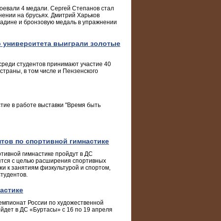
оевали 4 медали. Сергей Степанов стал
ении на брусьях. Дмитрий Харьков
ладине и бронзовую медаль в упражнении
о университета выиграли золотые
среди студентов принимают участие 40
траны, в том числе и Пензенского
тие в работе выставки "Время быть
тов по спортивной гимнастике
ртивной гимнастике пройдут в ДС
дятся с целью расширения спортивных
и к занятиям физкультурой и спортом,
тудентов.
астике
емпионат России по художественной
йдет в ДС «Буртасы» с 16 по 19 апреля