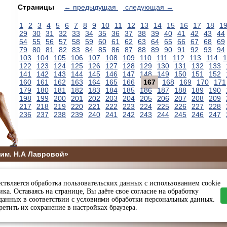
Страницы
← предыдущая
следующая →
1
2
3
4
5
6
7
8
9
10
11
12
13
14
15
16
17
18
1
29
30
31
32
33
34
35
36
37
38
39
40
41
42
43
44
54
55
56
57
58
59
60
61
62
63
64
65
66
67
68
69
79
80
81
82
83
84
85
86
87
88
89
90
91
92
93
94
103
104
105
106
107
108
109
110
111
112
113
114
1
122
123
124
125
126
127
128
129
130
131
132
133
141
142
143
144
145
146
147
148
149
150
151
152
160
161
162
163
164
165
166
167
168
169
170
171
179
180
181
182
183
184
185
186
187
188
189
190
198
199
200
201
202
203
204
205
206
207
208
209
217
218
219
220
221
222
223
224
225
226
227
228
236
237
238
239
240
241
242
243
244
245
246
247
им. Н.А Лавровой»
5
ствляется обработка пользовательских данных с использованием cookie
ы и спорта Пензенской области
ка. Оставаясь на странице, Вы даёте свое согласие на обработку
данных в соответствии с условиями обработки персональных данных.
етить их сохранение в настройках браузера.