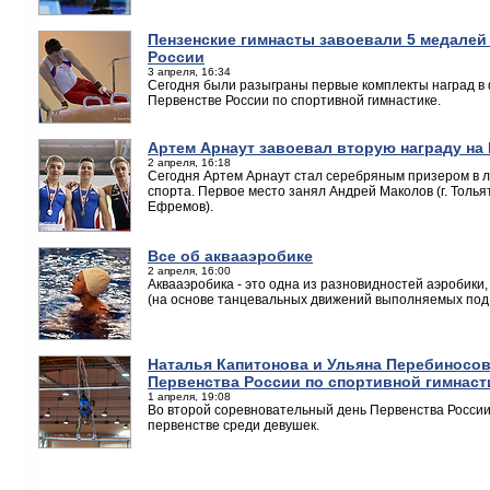
Пензенские гимнасты завоевали 5 медалей 
России
3 апреля, 16:34
Сегодня были разыграны первые комплекты наград в 
Первенстве России по спортивной гимнастике.
Артем Арнаут завоевал вторую награду на
2 апреля, 16:18
Сегодня Артем Арнаут стал серебряным призером в 
спорта. Первое место занял Андрей Маколов (г. Тольят
Ефремов).
Все об аквааэробике
2 апреля, 16:00
Аквааэробика - это одна из разновидностей аэробики,
(на основе танцевальных движений выполняемых под 
Наталья Капитонова и Ульяна Перебиносо
Первенства России по спортивной гимнаст
1 апреля, 19:08
Во второй соревновательный день Первенства Росси
первенстве среди девушек.