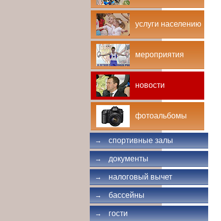
услуги населению
мероприятия
новости
фотоальбомы
спортивные залы
→
документы
→
налоговый вычет
→
бассейны
→
гости
→