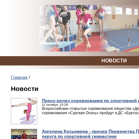
НОВОСТИ
Главная
/
Новости
Пресс-релиз соревнования по спортивной 
11 октября, 15:28
Всероссийские открытые соревнования общества «Дин
соревнования «Сурская Осень» пройдут в ДС «Буртасы
Ангелина Косынкина - призер Первенства
округа по спортивной гимнастике