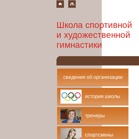
Школа спортивной
и художественной
гимнастики
сведения об организации
история школы
тренеры
спортсмены