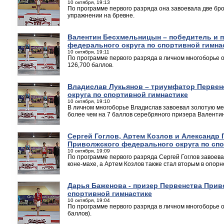
10 октября, 19:13
По программе первого разряда она завоевала две бр
упражнении на бревне.
Валентин Бесхмельницын – победитель и 
федерального округа по спортивной гимна
10 октября, 19:11
По программе первого разряда в личном многоборье 
126,700 баллов.
Владислав Лукьянов – триумфатор Первен
округа по спортивной гимнастике
10 октября, 19:10
В личном многоборье Владислав завоевал золотую мед
более чем на 7 баллов серебряного призера Валент
Сергей Гоглов, Артем Козлов и Александр 
Приволжского федерального округа по спо
10 октября, 19:09
По программе первого разряда Сергей Гоглов завоев
коне-махе, а Артем Козлов также стал вторым в опор
Дарья Баженова - призер Первенства Прив
спортивной гимнастике
10 октября, 19:04
По программе первого разряда в личном многоборье 
баллов).