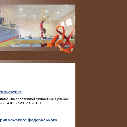
гимнастике
амо» по спортивной гимнастике в рамках
» 14 и 15 октября 2016 г.
 Приволжского федерального