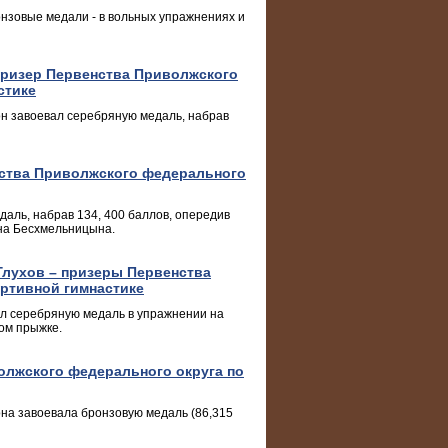
онзовые медали - в вольных упражнениях и
призер Первенства Приволжского
стике
он завоевал серебряную медаль, набрав
ства Приволжского федерального
аль, набрав 134, 400 баллов, опередив
ина Бесхмельницына.
Глухов – призеры Первенства
ртивной гимнастике
ал серебряную медаль в упражнении на
ном прыжке.
олжского федерального округа по
она завоевала бронзовую медаль (86,315