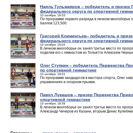
Наиль Гульмаяров – победитель и призер
федерального округа по спортивной гимна
10 октября, 19:03
По программе первого разряда в личном многоборье 
баллов 123,500.
Григорий Климентьев– победитель и приз
федерального округа по спортивной гимна
10 октября, 19:02
В личном многоборье он занял третье место по прогр
поделив его с гимнастом из Тольятти Алексеем Черны
Олег Ступкин – победитель Первенства Пр
по спортивной гимнастике
10 октября, 19:01
По программе кандидатов в мастера спорта, Олег зав
упражнениях и опорном прыжке.
Павел Лукашов – призер Первенства Приво
спортивной гимнастике
10 октября, 18:59
В личном многоборье он занял третье место по прогр
Александр Чичеров из Казани, вторым Денис Кулебяки
Страницы
← предыдущая
следующая →