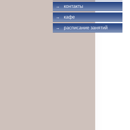
контакты
→
кафе
→
расписание занятий
→