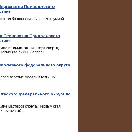
 Первенства Приволжского
стике
он стал бронзовым призером с суммой
ер Первенства Приволжского
стике
амме кандидатов в мастера спорта,
шевым (по 77,800 баллов).
иволжского федерального округа
оевал золотые медали в вольных
лжского федерального округа по
амме мастеров спорта. Первым стал
н (Тольятти).