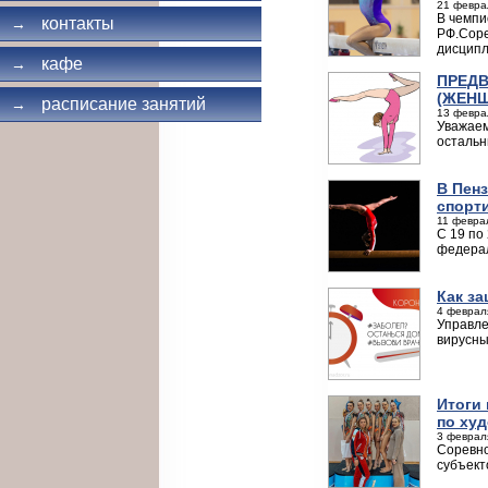
21 февра
В чемпи
контакты
→
РФ.Соре
дисципл
кафе
→
ПРЕДВ
(ЖЕНЩ
расписание занятий
→
13 февра
Уважаем
остальн
В Пен
спорт
11 февра
С 19 по
федерал
Как з
4 феврал
Управле
вирусны
Итоги
по ху
3 февраля
Соревно
субъект