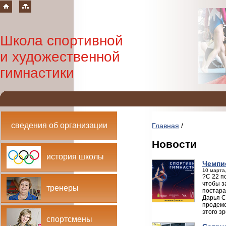
Школа спортивной
и художественной
гимнастики
сведения об организации
Главная
/
Новости
история школы
Чемпи
10 марта,
?С 22 п
чтобы з
тренеры
постара
Дарья С
продемо
этого з
спортсмены