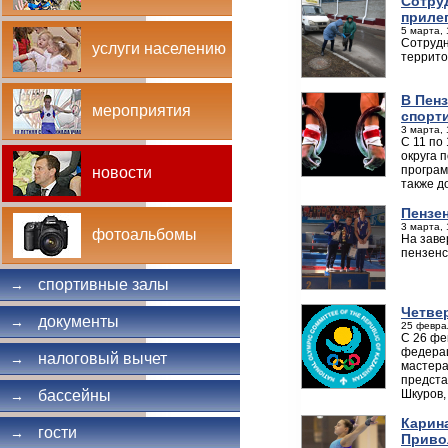
Сотру
приле
5 марта, 
Сотрудн
услуги населению
террит
В Пен
мероприятия
спорт
3 марта, 
С 11 по
округа 
програм
новости
также д
Пензе
3 марта, 
фотоальбомы
На заве
пензенс
спортивные залы
→
Четве
документы
→
25 февра
С 26 фе
федерац
налоговый вычет
→
мастера
предста
Шкуров,
бассейны
→
Карин
гости
→
Приво