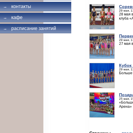
контакты
Сорев
→
29 мая, 1
28 мая 
кафе
→
клуба «
расписание занятий
→
Перве
29 мая, 1
27 мая 
Кубок
29 мая, 1
Больше
Поздр
25 мая, 1
«Большо
Арена»
Страницы
← пред