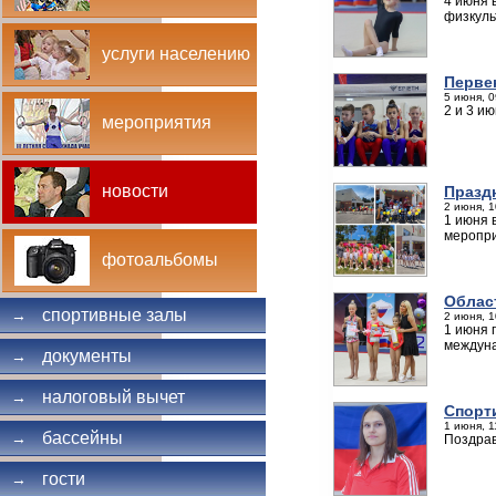
4 июня 
физкуль
услуги населению
Перве
5 июня, 0
2 и 3 и
мероприятия
новости
Празд
2 июня, 1
1 июня 
меропр
фотоальбомы
Облас
спортивные залы
→
2 июня, 1
1 июня 
междун
документы
→
налоговый вычет
→
Спорт
1 июня, 1
бассейны
→
Поздрав
гости
→