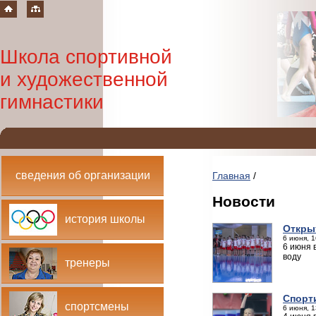
Школа спортивной
и художественной
гимнастики
сведения об организации
Главная
/
Новости
история школы
Откры
6 июня, 1
6 июня 
воду
тренеры
Спорт
спортсмены
6 июня, 1