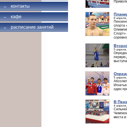
Приволж
контакты
→
Плани
кафе
→
6 апреля,
Пензенс
спорта 
расписание занятий
→
Олимпий
Спорт» 
соревно
Второ
5 апреля,
Определ
первую 
выступа
Опред
5 апреля,
Абсолют
Игнатье
один пр
В Пен
4 апреля,
Сильней
Чемпион
места в