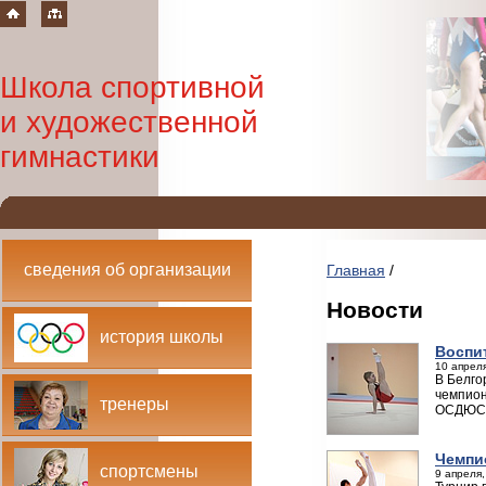
Школа спортивной
и художественной
гимнастики
сведения об организации
Главная
/
Новости
история школы
Воспи
10 апреля
В Белго
чемпион
тренеры
ОСДЮСШО
Чемпи
спортсмены
9 апреля,