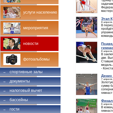
Турнир 
задачам
Федерац
мастерс
услуги населению
Этап 
9 апреля,
В перио
мероприятия
пройдёт
упражне
команды
новости
Подве
гимна
8 апреля,
В заклю
две. Вы
фотоальбомы
Ставший
медаль 
- Конст
спортивные залы
→
Денис 
7 апреля,
документы
→
Золотую
сумму б
соперни
налоговый вычет
→
гимнаст
бассейны
→
Финал
6 апреля,
В коман
гости
→
гимнаст