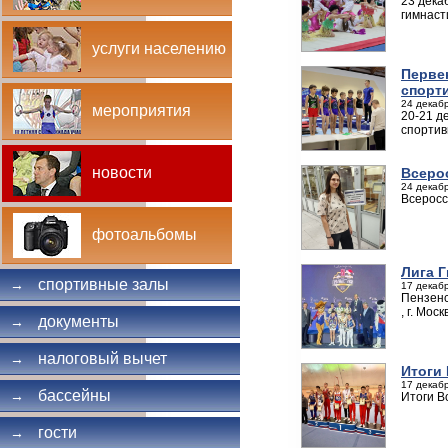
23 дека
гимнаст
услуги населению
Перве
спорт
24 декабр
мероприятия
20-21 д
спортив
новости
Всеро
24 декабр
Всеросс
фотоальбомы
Лига Г
спортивные залы
→
17 декабр
Пензенс
, г. Моск
документы
→
налоговый вычет
→
Итоги
17 декабр
бассейны
→
Итоги В
гости
→