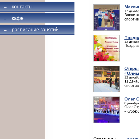
контакты
Макси
→
17 декабр
Воспита
кафе
→
спортив
расписание занятий
→
Поздр
12 декабр
Поздрав
Откры
«Олим
12 декабр
11 дека
спортив
Олег 
8 декабря
Олег Ст
«Кубок 
Страницы
← пред