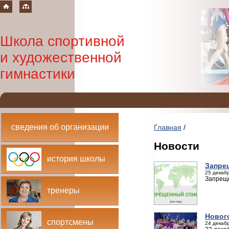
Школа спортивной
и художественной
гимнастики
сведения об организации
Главная
/
Новости
история школы
Запре
25 декабр
Запреще
тренеры
Новог
спортсмены
24 декабр