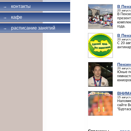
контакты
В Пен
→
20 август
В Пензе
кафе
→
презент
комплек
года.
расписание занятий
→
В Пенз
20 август
С 20 ав
антинар
Пензе
20 август
Юные пе
гимнаст
юниоров
ВНИМА
15 август
Напомин
сайте В
"Буртас
Страницы
← пред