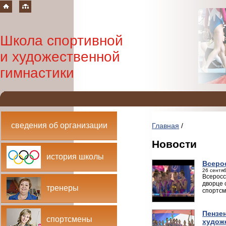
Школа спортивной
и художественной
гимнастики
сведения об организации
Главная
/
Новости
история школы
Всеро
26 сентяб
Всеросс
дворце 
тренеры
спортсм
Пензе
спортсмены
худож