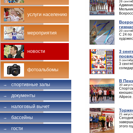
26 сентяб
Админис
Мельник
Всеросс
услуги населению
Всеро
гимна
20 сентяб
мероприятия
С 24 по
художес
новости
3 сент
посвя
3 сентябр
3 сентя
солидар
фотоальбомы
В Пен
спортивные залы
→
30 август
Спортсм
юношеск
документы
→
Айресе.
налоговый вычет
→
Торже
21 август
бассейны
→
Сегодня
заверши
этого г
гости
→