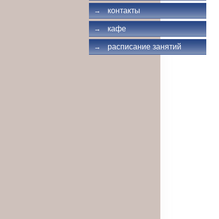
контакты
→
кафе
→
расписание занятий
→