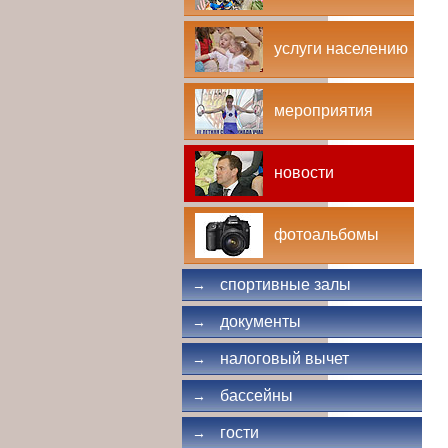
услуги населению
мероприятия
новости
фотоальбомы
спортивные залы
→
документы
→
налоговый вычет
→
бассейны
→
гости
→