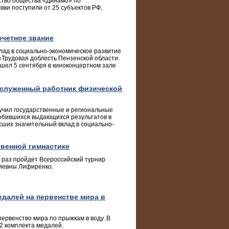
ство общества «Динамо» по
вки поступили от 25 субъектов РФ,
очетное звание
лад в социально-экономическое развитие
«Трудовая доблесть Пензенской области.
шел 5 сентября в киноконцертном зале
аслуженный работник физической
учил государственные и региональные
добившихся выдающихся результатов в
сших значительный вклад в социально-
твенной гимнастике
й раз пройдет Всероссийский турнир
иевны Лифиренко.
едалей на первенстве мира в
ервенство мира по прыжкам в воду. В
2 комплекта медалей.