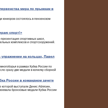
первенства мира по прыжкам в
ди юниоров состоялось в пензенском
ираю спорт!»
я-презентация спортивных школ,
ельных комплексов и спортсооружений.
 упражнении на кольцах, Павел
многоборья в рамках Кубка России по
сло сразу две медали в копилку сборной
бка России в командном зачете
е которой выступали Денис Аблязин,
авоевала бронзовые медали Кубка России