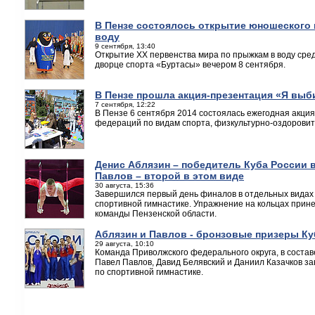
В Пензе состоялось открытие юношеского 
воду
9 сентября, 13:40
Открытие XX первенства мира по прыжкам в воду сре
дворце спорта «Буртасы» вечером 8 сентября.
В Пензе прошла акция-презентация «Я выб
7 сентября, 12:22
В Пензе 6 сентября 2014 состоялась ежегодная акци
федераций по видам спорта, физкультурно-оздоровит
Денис Аблязин – победитель Куба России в
Павлов – второй в этом виде
30 августа, 15:36
Завершился первый день финалов в отдельных видах 
спортивной гимнастике. Упражнение на кольцах прине
команды Пензенской области.
Аблязин и Павлов - бронзовые призеры Ку
29 августа, 10:10
Команда Приволжского федерального округа, в состав
Павел Павлов, Давид Белявский и Даниил Казачков з
по спортивной гимнастике.