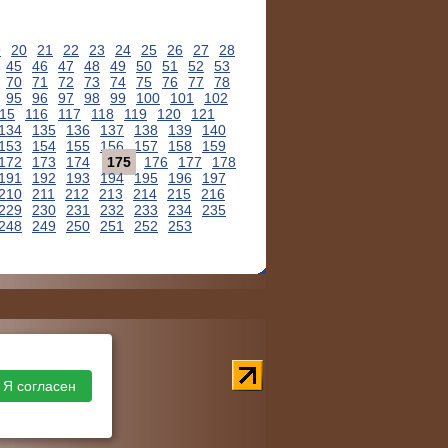
9
20
21
22
23
24
25
26
27
28
45
46
47
48
49
50
51
52
53
70
71
72
73
74
75
76
77
78
95
96
97
98
99
100
101
102
15
116
117
118
119
120
121
134
135
136
137
138
139
140
153
154
155
156
157
158
159
172
173
174
175
176
177
178
191
192
193
194
195
196
197
210
211
212
213
214
215
216
229
230
231
232
233
234
235
248
249
250
251
252
253
Я согласен