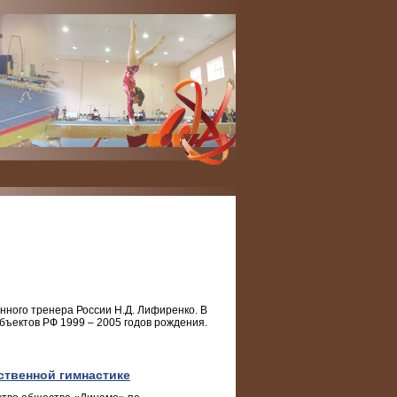
нного тренера России Н.Д. Лифиренко. В
убъектов РФ 1999 – 2005 годов рождения.
ственной гимнастике