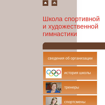
Школа спортивной
и художественной
гимнастики
сведения об организации
история школы
тренеры
спортсмены