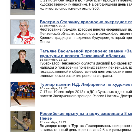
С 21 по 24 сентября в ДС «Буртасы» пройдет Первен
художественной гимнастике. На сегодняшний день зая
количество спортсменок около 300.
Валерию Старкину присвоено очередное п
18 сентября, 09:27
Чествование граждан, которые внесли неоценимый вк
Пензенской области, состоялось в рамках фестиваля 
Крепкие традиции – надежное будущее», который про
Пенза.
Татьяне Васильевой присвоено звание «З
культуры и спорта Пензенской области»
16 сентября, 13:13
Губернатор Пензенской области Василий Бочкарев вр
награды о присвоении почётных званий пензенцам, 
государственной и общественной деятельности и вне
экономическое развитие региона и страны.
Турнир памяти Н.Д. Лифиренко по художес
16 сентября, 12:12
С 17 по 19 сентября 2013 г. в ДС «Буртасы» в девяты
памяти Заслуженного тренера России Натальи Дмитр
Российские прыгуны в воду завоевали 8 м
Пензе
15 сентября, 11:21
Во дворце спорта "Буртасы" завершилось юниорское п
заключительный день соревнований были разыграны 