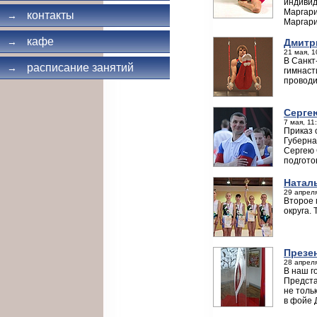
индивид
Маргари
контакты
→
Маргари
кафе
→
Дмитр
21 мая, 1
В Санкт
расписание занятий
→
гимнаст
проводи
Серге
7 мая, 11
Приказ 
Губерна
Сергею 
подгото
Натал
29 апреля
Второе 
округа.
Презе
28 апреля
В наш г
Предста
не толь
в фойе 