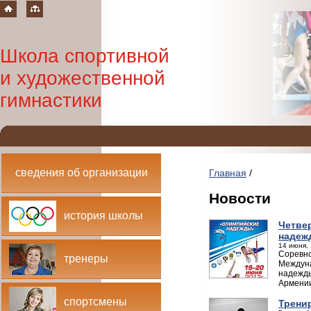
Школа спортивной
и художественной
гимнастики
сведения об организации
Главная
/
Новости
история школы
Четве
надеж
14 июня, 
Соревно
тренеры
Междуна
надежды
Армении
спортсмены
Трени