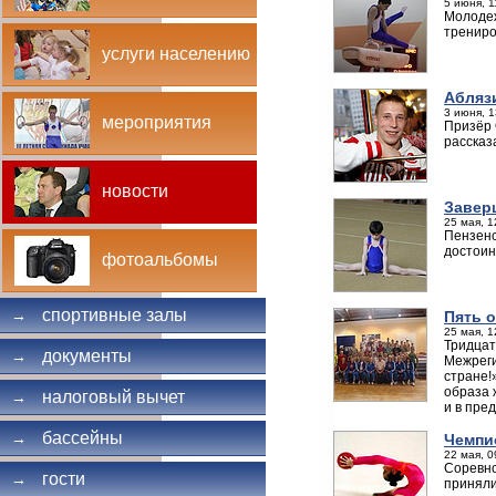
5 июня, 1
Молодеж
трениро
услуги населению
Абляз
3 июня, 1
мероприятия
Призёр 
рассказ
новости
Завер
25 мая, 1
Пензенс
достоин
фотоальбомы
спортивные залы
→
Пять 
25 мая, 1
Тридцат
документы
→
Межреги
стране!
образа 
налоговый вычет
→
и в пре
бассейны
→
Чемпи
22 мая, 0
Соревно
гости
→
приняли