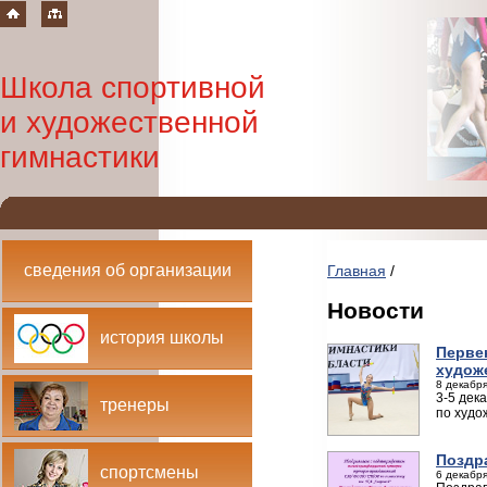
Школа спортивной
и художественной
гимнастики
сведения об организации
Главная
/
Новости
история школы
Перве
худож
8 декабря
3-5 дек
тренеры
по худо
Поздр
спортсмены
6 декабря