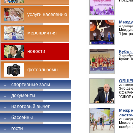
Поздра
услуги населению
Между
4 декабря
Междуна
мероприятия
"Центра
новости
Кубок
3 декабря
Кубок П
фотоальбомы
ОБЩЕ
спортивные залы
→
29 ноября
3-го де
СОБРАНИ
документы
→
"СШОР п
налоговый вычет
→
Межре
ласто
бассейны
→
29 ноября
Межреги
ноября 
гости
→