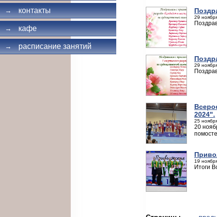
контакты
Поздр
→
29 ноября
Поздрав
кафе
→
расписание занятий
→
Поздр
29 ноября
Поздрав
Всеро
2024".
25 ноября
20 нояб
помост
Приво
19 ноября
Итоги В
Страницы
← пред