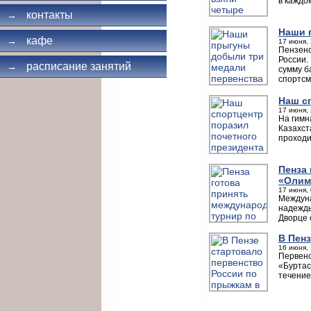
в каждо
контакты
→
Наши 
кафе
→
17 июня, 
Пензенс
России.
расписание занятий
→
сумму б
спортсм
Наш с
17 июня, 
На гимн
Казахст
проходи
Пенза
«Олим
17 июня, 
Междуна
надежды
Дворце 
В Пен
16 июня, 
Первенс
«Буртас
течение