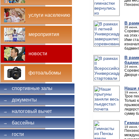
Два мес
Пензенс
услуги населению
В рам
28 июня, 
Соревно
мероприятия
на этих
Ими ста
изначал
бадминт
новости
В рам
бадми
24 июня, 
Соревно
фотоальбомы
Дворце 
Наши 
спортивные залы
→
19 июня, 
Трое пе
документы
→
Только 
прыжков
лидерст
налоговый вычет
→
сумму б
Гимна
бассейны
→
19 июня, 
Пензенс
гости
→
междуна