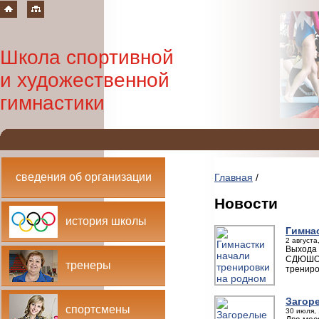
Школа спортивной
и художественной
гимнастики
сведения об организации
Главная
/
Новости
история школы
Гимна
2 августа
Выхода 
СДЮШОР 
тренеры
трениро
Загор
спортсмены
30 июля, 