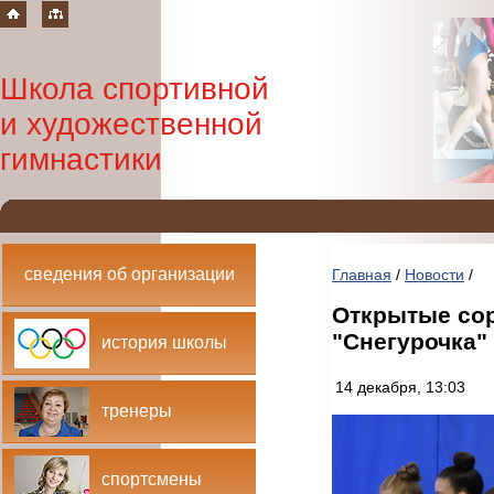
Школа спортивной
и художественной
гимнастики
сведения об организации
Главная
/
Новости
/
Открытые сор
"Снегурочка"
история школы
14 декабря, 13:03
тренеры
спортсмены