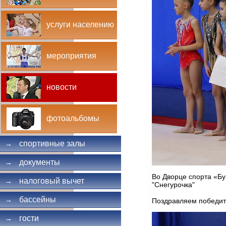
услуги населению
мероприятия
новости
фотоальбомы
спортивные залы
→
документы
→
Во Дворце спорта «Б
налоговый вычет
→
"Снегурочка"
бассейны
→
Поздравляем победит
гости
→