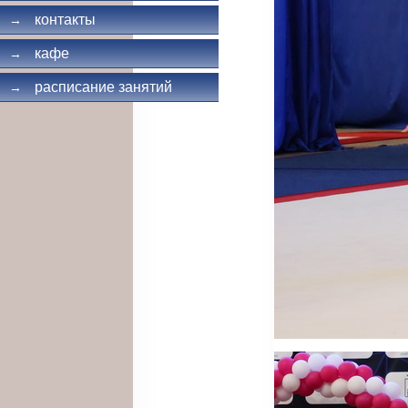
контакты
→
кафе
→
расписание занятий
→