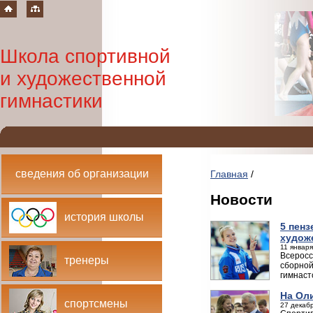
Школа спортивной
и художественной
гимнастики
сведения об организации
Главная
/
Новости
история школы
5 пен
худож
11 января
Всеросс
тренеры
сборной
гимнаст
На Ол
спортсмены
27 декабр