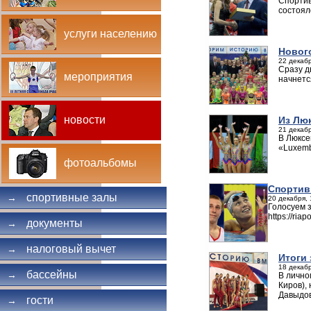
Спортив
состоял
услуги населению
Новог
22 декабр
Сразу д
мероприятия
начнетс
новости
Из Лю
21 декабр
В Люксе
«Luxemb
фотоальбомы
Спортивн
спортивные залы
→
20 декабря, 
Голосуем 
https://ri
документы
→
налоговый вычет
→
Итоги
18 декабр
бассейны
→
В лично
Киров),
Давыдов
гости
→