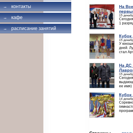
контакты
На Вс
→
первы
15 декабр
кафе
→
Сегодня
1 разря
расписание занятий
→
Кубок 
15 декабр
У юноше
дней. Л
стал Ар
На ДС
Лавро
15 декабр
Сегодня
выдающе
ее имя)
Кубок
14 декабр
Соревно
гимнаст
програм
Страницы
← пред