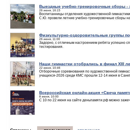
Выездные учебно-тренировочные сборы - э
26 июня, 16:15
Воспитанницы отделения художественной гимнастики 
С.Ю. провели летние учебно-тренировочные сборы на
Физкультурно-оздоровительные группы под
26 июня, 11:00
Задорно, с отличным настроением ребята успешно сп
тестирования.
Наши гимнастки отобрались в финал XIII л
22 июня, 10:46
Отборочные соревнования по художественной гимнас
учащихся-2026 среди КМС прошли 12-14 июня в Санкт
Всероссийская онлайн-акция «Свеча памят
8 июня, 10:00
С 10 по 22 июня на сайте деньпамяти.рф можно заже
Страницы
← предыдущая
следующая →