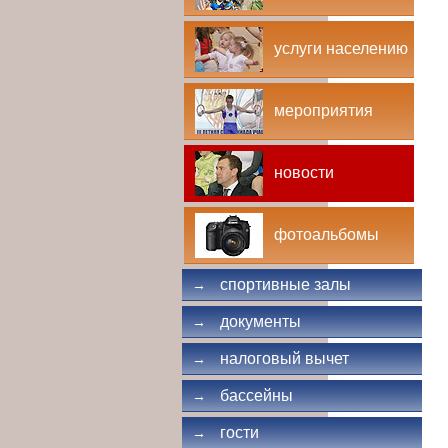
услуги населению
мероприятия
новости
фотоальбомы
спортивные залы
→
документы
→
налоговый вычет
→
бассейны
→
гости
→