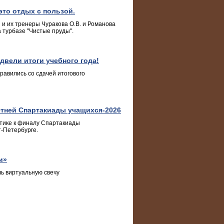
то отдых с пользой.
и их тренеры Чуракова О.В. и Романова
 турбазе "Чистые пруды".
вели итоги учебного года!
равились со сдачей итогового
етней Спартакиады учащихся-2026
тике к финалу Спартакиады
-Петербурге.
и»
чь виртуальную свечу