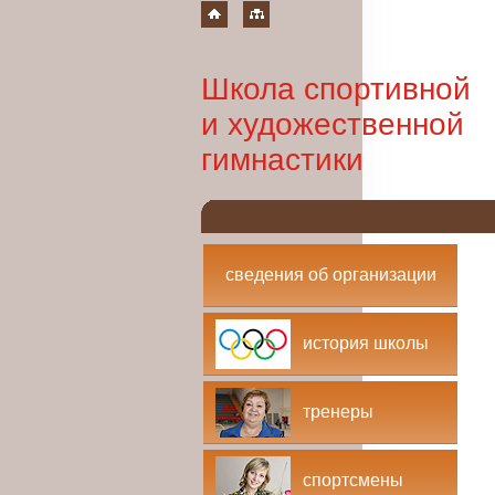
Школа спортивной
и художественной
гимнастики
сведения об организации
история школы
тренеры
спортсмены