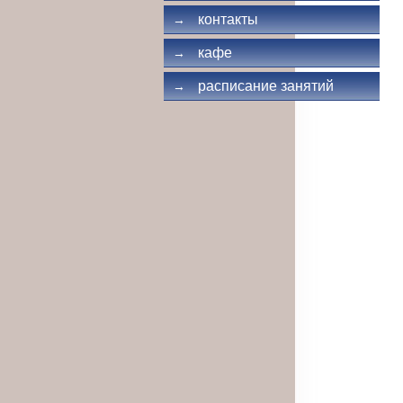
контакты
→
кафе
→
расписание занятий
→