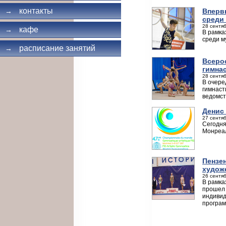
контакты
Вперв
→
среди
28 сентяб
кафе
→
В рамка
среди м
расписание занятий
→
Всеро
гимна
28 сентяб
В очере
гимнаст
ведомст
Денис
27 сентяб
Сегодня
Монреал
Пензе
худож
26 сентяб
В рамка
прошел 
индивид
програм