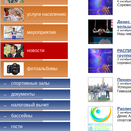
6 октября
Соревно
услуги населению
Денис
кольц
4 октября
мероприятия
Наш гим
новости
РАСПИ
групп
3 октября
соревно
фотоальбомы
Пензе
спортивные залы
→
2 октября
Успешно
Гимнази
документы
→
налоговый вычет
→
Распи
2 октября
бассейны
→
Денис А
спортсм
гости
→