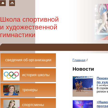
Школа спортивной
и художественной
гимнастики
сведения об организации
Главная
/
Новости
история школы
Пензе
по ху
6 октября
В сорев
тренеры
регион 
«Наде
спортсмены
прогр