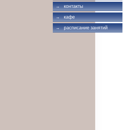
контакты
→
кафе
→
расписание занятий
→