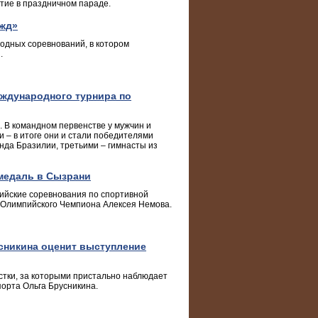
тие в праздничном параде.
ежд»
одных соревнований, в котором
.
ждународного турнира по
. В командном первенстве у мужчин и
– в итоге они и стали победителями
нда Бразилии, третьими – гимнасты из
медаль в Сызрани
ийские соревнования по спортивной
 Олимпийского Чемпиона Алексея Немова.
сникина оценит выступление
стки, за которыми пристально наблюдает
порта Ольга Брусникина.