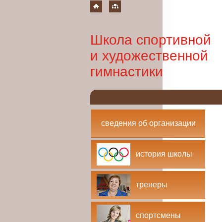
Школа спортивной
и художественной
гимнастики
сведения об организации
история школы
тренеры
спортсмены