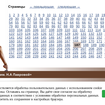
Страницы
← предыдущая
следующая →
1
2
3
4
5
6
7
8
9
10
11
12
13
14
15
16
17
18
1
29
30
31
32
33
34
35
36
37
38
39
40
41
42
43
44
54
55
56
57
58
59
60
61
62
63
64
65
66
67
68
69
79
80
81
82
83
84
85
86
87
88
89
90
91
92
93
94
103
104
105
106
107
108
109
110
111
112
113
114
1
122
123
124
125
126
127
128
129
130
131
132
133
141
142
143
144
145
146
147
148
149
150
151
152
160
161
162
163
164
165
166
167
168
169
170
171
179
180
181
182
183
184
185
186
187
188
189
190
198
199
200
201
202
203
204
205
206
207
208
209
217
218
219
220
221
222
223
224
225
226
227
228
236
237
238
239
240
241
242
243
244
245
246
247
им. Н.А Лавровой»
5
ствляется обработка пользовательских данных с использованием cookie
ы и спорта Пензенской области
ка. Оставаясь на странице, Вы даёте свое согласие на обработку
данных в соответствии с условиями обработки персональных данных.
етить их сохранение в настройках браузера.