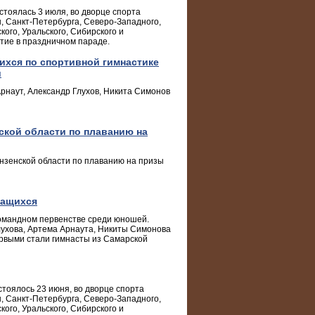
тоялась 3 июля, во дворце спорта
, Санкт-Петербурга, Северо-Западного,
ого, Уральского, Сибирского и
тие в праздничном параде.
ихся по спортивной гимнастике
й
рнаут, Александр Глухов, Никита Симонов
ской области по плаванию на
ензенской области по плаванию на призы
чащихся
командном первенстве среди юношей.
лухова, Артема Арнаута, Никиты Симонова
рвыми стали гимнасты из Самарской
тоялось 23 июня, во дворце спорта
, Санкт-Петербурга, Северо-Западного,
ого, Уральского, Сибирского и