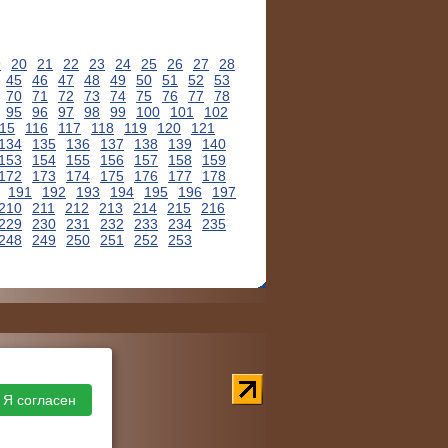
9
20
21
22
23
24
25
26
27
28
45
46
47
48
49
50
51
52
53
70
71
72
73
74
75
76
77
78
95
96
97
98
99
100
101
102
15
116
117
118
119
120
121
134
135
136
137
138
139
140
153
154
155
156
157
158
159
172
173
174
175
176
177
178
191
192
193
194
195
196
197
210
211
212
213
214
215
216
229
230
231
232
233
234
235
248
249
250
251
252
253
Я согласен