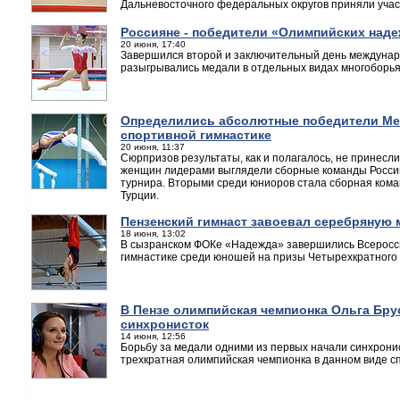
Дальневосточного федеральных округов приняли учас
Россияне - победители «Олимпийских над
20 июня, 17:40
Завершился второй и заключительный день междунар
разыгрывались медали в отдельных видах многоборья
Определились абсолютные победители Ме
спортивной гимнастике
20 июня, 11:37
Сюрпризов результаты, как и полагалось, не принесли
женщин лидерами выглядели сборные команды России 
турнира. Вторыми среди юниоров стала сборная кома
Турции.
Пензенский гимнаст завоевал серебряную 
18 июня, 13:02
В сызранском ФОКе «Надежда» завершились Всеросс
гимнастике среди юношей на призы Четырехкратного
В Пензе олимпийская чемпионка Ольга Бру
синхронисток
14 июня, 12:56
Борьбу за медали одними из первых начали синхрони
трехкратная олимпийская чемпионка в данном виде с