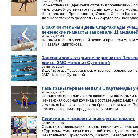
4 июля, 10:27
Торжественная церемония открытия соревнований сос
«Буртасы». Участники состязаний, команды из Москвы
Центрального, Приволжского, Южного, Северо-Кавказск
Дальневосточного федеральных округов приняли учас
В заключительный день Спартакиады учащ
пензенские гимнасты завоевали 11 медале
28 июня, 14:49
Награды в копилку сборной области принесли Артем А
и Наталья Капитонова.
Завершилось открытое первенство Пензен
призы ЗМС Натальи Сутягиной
28 июня, 10:26
В Д/с "Буртасы" завершилось открытое первенство П
ЗМС Натальи Сутягиной
Разыграны первые медали Спартакиады у
26 июня, 20:07
Сегодня завершились соревнования в многоборье и 
Пензенская сборная команда в составе Александра Г
и Алексея Канесева завоевали бронзовые медали. Пе
области, вторыми – представители Москвы.
Спортивные гимнасты выходят на помост
23 июня, 22:15
Открытие соревнований по спортивной гимнастике сос
«Буртасы». Участники состязаний, команды из Москвы
Центрального, Приволжского, Южного, Северо-Кавказск