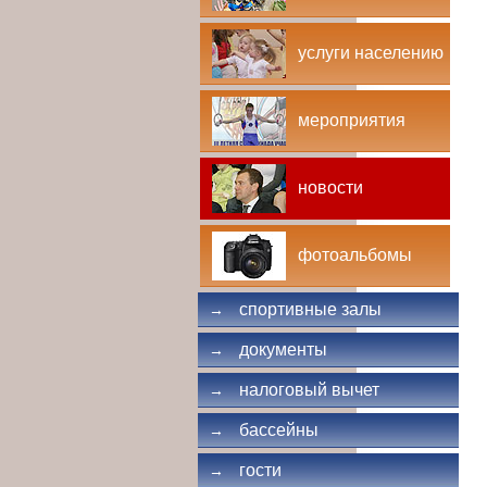
услуги населению
мероприятия
новости
фотоальбомы
спортивные залы
→
документы
→
налоговый вычет
→
бассейны
→
гости
→