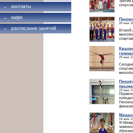
Третий 
спортсм
контакты
→
кафе
→
Пензе
26 мая, 2
расписание занятий
→
Второй 
многобо
спартак
Квали
гимна
25 мая, 2
Сегодня
спортив
многобо
Пензя
прыжк
23 мая, 2
Первенс
победит
Пензенс
финалис
Медал
19 мая, 2
XΙ Межд
чемпион
Аблязин