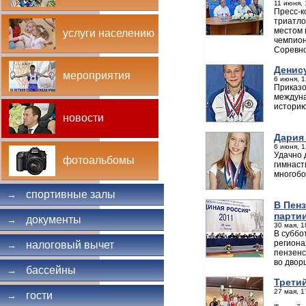
11 июня, 
Пресс-к
триатло
местом 
услуги населению
чемпион
Соревно
Денис
мероприятия
6 июня, 1
Приказо
междуна
историю
новости
Дария
6 июня, 1
Удачно 
фотоальбомы
гимнаст
многобо
спортивные залы
→
В Пен
парти
документы
→
30 мая, 1
В суббо
региона
налоговый вычет
→
пензенс
во двор
бассейны
→
Трети
27 мая, 1
гости
→