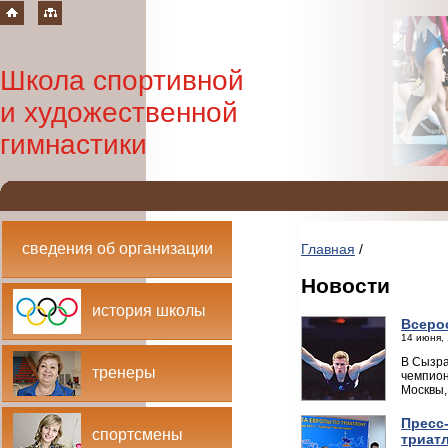
Школа спортивной
и художественной
гимнастики
сведения об организации
Главная
/
Новости
история школы
Всеро
14 июня, 
В Сызра
тренеры
чемпион
Москвы,
Пресс
спортсмены
триат