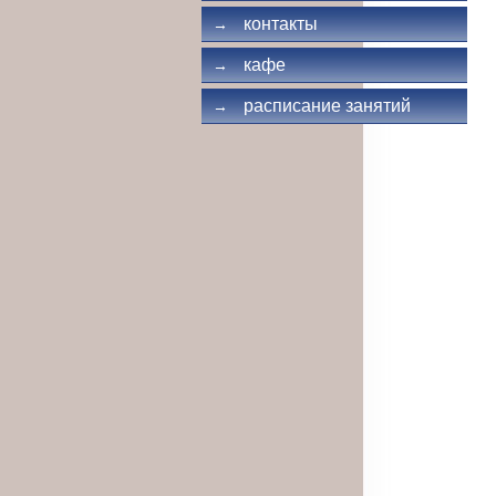
контакты
→
кафе
→
расписание занятий
→