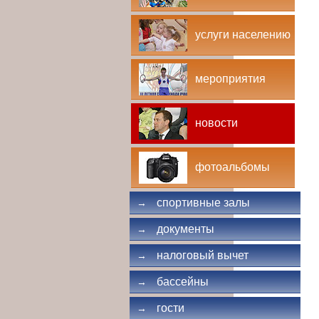
услуги населению
мероприятия
новости
фотоальбомы
спортивные залы
→
документы
→
налоговый вычет
→
бассейны
→
гости
→