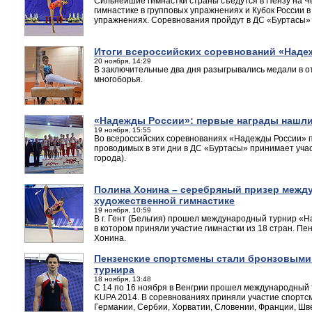
Сильнейшие гимнастки страны съедутся в Пензу на Ч
гимнастике в групповых упражнениях и Кубок России 
упражнениях. Соревнования пройдут в ДС «Буртасы» с
Итоги всероссийских соревнований «Наде
20 ноября, 14:29
В заключительные два дня разыгрывались медали в о
многоборья.
«Надежды России»: первые награды нашли
19 ноября, 15:55
Во всероссийских соревнованиях «Надежды России» п
проводимых в эти дни в ДС «Буртасы» принимает учас
города).
Полина Хонина – серебряный призер между
художественной гимнастике
19 ноября, 10:59
В г. Гент (Бельгия) прошел международный турнир «H
в котором приняли участие гимнастки из 18 стран. П
Хонина.
Пензенские спортсмены стали бронзовыми
турнира
18 ноября, 13:48
С 14 по 16 ноября в Венгрии прошел международный 
KUPA 2014. В соревнованиях приняли участие спортс
Германии, Сербии, Хорватии, Словении, Франции, Шв