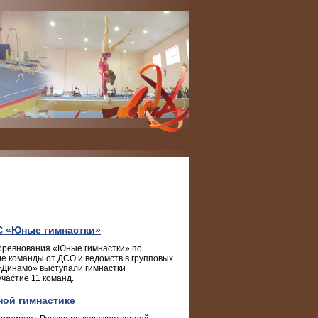
ВС «Юные гимнастки»
соревнования «Юные гимнастки» по
е команды от ДСО и ведомств в групповых
«Динамо» выступали гимнастки
частие 11 команд.
ной гимнастике