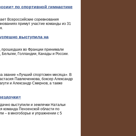
ссии» по спортивной гимнастике
мает Всероссийские соревнования
внованиях примут участие команды из 31
к.
 успешно выступила на
lle, прошедших во Франции принимали
 Бельгии, Голландии, Канады и России.
а звание «Лучший спортсмен месяца». В
настасия Павлюченкова, боксер Александр
агути и Александр Смирнов, а также
вездочки»
 Удачно выступили и землячки Натальи
я команда Пензенской области по
и – в многоборье и упражнении с 5