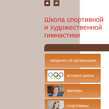
Школа спортивной
и художественной
гимнастики
сведения об организации
история школы
тренеры
спортсмены