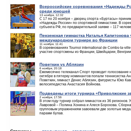
Всероссийские соревнования «Надежды Ро
среди юношей
13 ноября, 12:32
С 17 по 20 ноября – дворец спорта «Буртасы» прини
«Надежды России» по спортивной гимнастике. В соре
субъекта РФ, по предварительной заявке – 117 челове
Пензенская гимнастка Наталья Капитонова
международном турнире во Франции
11 ноября, 11:41
В соревнованиях Tournoi international de Combs-la-vi
участие спортсмены из Франции, Швейцарии, Венгрии,
Поветкин vs Аблязин
6 ноября, 20:18
Ежемесячно телеканал Спорт проводит голосование н
октябре в пятерку номинантов попали теннисистка А
Поветкин, гимнаст Денис Аблязин, фигуристы Юко Кав
велосипедистка Анастасия Войнова.
Подведены итоги турнира «Приволжские з
2 ноября, 17:56
В этом году турнир собрал гимнасток из 36 регионов.
Лавровой – Полина Хонина и Алеся Борохова. Сборна
групповым упражнениям завоевали две золотые медал
парами булав.
Страницы
← предыдущая
следующая →