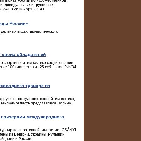
емпионат России по художественной
в индивидуальных и групповых
 24 по 26 ноября 2014 г.
жды России»
тдельных видах гимнастического
 своих обладателей
о спортивной гимнастике среди юношей,
тие 100 гимнастов из 25 субъектов РФ (34
народного турнира по
appy cup» по художественной гимнастике,
ензенскую область представляла Полина
 призерами международного
турнир по спортивной гимнастике CSÁNYI
мены из Венгрии, Украины, Румынии,
ейцарии и России.