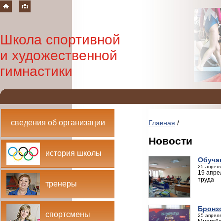
Школа спортивной
и художественной
гимнастики
сведения об организации
Главная
/
Новости
история школы
Обуча
25 апреля
19 апре
труда
тренеры
Бронз
спортсмены
25 апреля