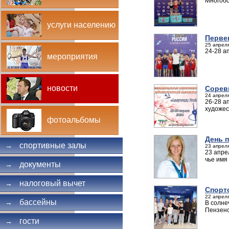
Многобо
услуги населению
Перве
25 апреля
24-28 а
мероприятия
новости
Сорев
24 апреля
26-28 а
художес
фотоальбомы
День 
спортивные залы
→
23 апреля
23 апре
чье имя
документы
→
налоговый вычет
→
Спорт
22 апреля
бассейны
→
В солне
Пензен
гости
→