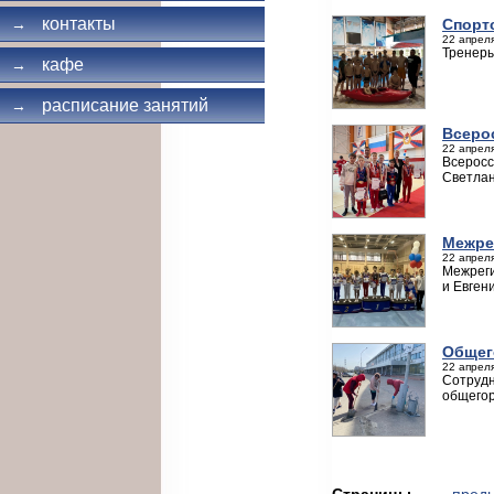
контакты
Спорт
→
22 апреля
Тренеры
кафе
→
расписание занятий
→
Всеро
22 апреля
Всеросс
Светлан
Межре
22 апреля
Межрег
и Евген
Общег
22 апреля
Сотрудн
общегор
Страницы
← пред