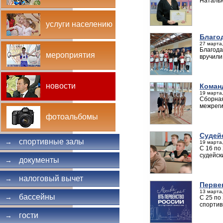
Наталья
услуги населению
Благо
27 марта,
Благода
мероприятия
вручили
новости
Коман
19 марта,
Сборная
межреги
фотоальбомы
Судей
спортивные залы
→
19 марта,
С 16 по
судейск
документы
→
налоговый вычет
→
Перве
13 марта,
бассейны
→
С 25 по
спортив
гости
→