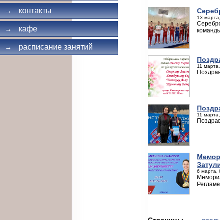
контакты
Сереб
→
13 марта,
Серебро
кафе
→
команды
расписание занятий
→
Поздр
11 марта,
Поздрав
Поздр
11 марта,
Поздрав
Мемор
Затул
6 марта, 
Мемориа
Регламе
Страницы
← пред