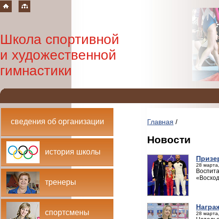
Школа спортивной
и художественной
гимнастики
сведения об организации
Главная
/
Новости
история школы
Призе
28 марта,
Воспита
«Восхо
тренеры
Награ
спортсмены
28 марта,