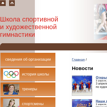
Школа спортивной
и художественной
гимнастики
сведения об организации
Главная
/
Новости
история школы
Откры
3 апреля,
3 апрел
по худо
тренеры
Наши г
спортсмены
3 апреля,