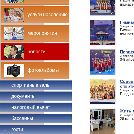
Наши ги
гимнаст
услуги населению
Гимна
3 апреля,
Гимнаст
мероприятия
гимнаст
новости
Перве
3 апреля,
3-8 апр
фотоальбомы
Сорев
спортивные залы
→
спорт
1 апреля,
Поздрав
документы
→
налоговый вычет
→
Жить 
28 марта,
бассейны
→
28 март
гости
→