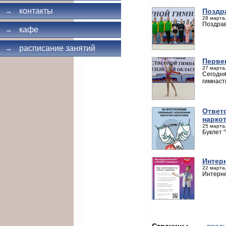
контакты
Поздр
→
28 марта,
Поздрав
кафе
→
расписание занятий
→
Перве
27 марта,
Сегодня
гимнаст
Ответ
нарко
25 марта,
Буклет 
Интер
22 марта,
Интерне
Страницы
← пред