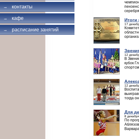
чемпион
контакты
пензенс
→
серебря
кафе
→
Итоги
17 декабр
Комитет
расписание занятий
→
областн
организ
Звени
12 декабр
В Звени
кубок Г
спортсм
Алекс
12 декабр
Воспита
выиграв
тогда о
Для д
8 декабря
По прог
Аблязов
Варвара