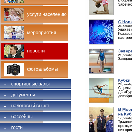
В сорев
Заречно
услуги населению
С Нов
24 декабр
Уважаем
мероприятия
Рождест
настрое
новости
Завер
21 декабр
Заверши
фотоальбомы
Кубки
спортивные залы
→
20 декабр
С целью
ДС «Бур
документы
→
декабря 
налоговый вычет
→
В Мос
на Ку
бассейны
→
17 декабр
Традици
проходи
гости
→
них при