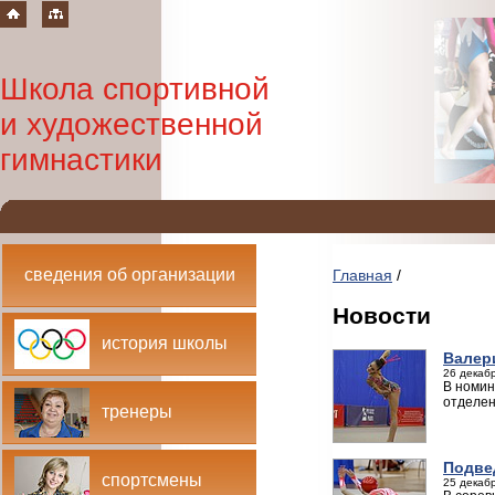
Школа спортивной
и художественной
гимнастики
сведения об организации
Главная
/
Новости
история школы
Валер
26 декабр
В номин
отделен
тренеры
Подве
спортсмены
25 декабр