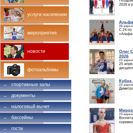
Поздрав
2026 в 
услуги населению
Альфа
28 апреля
С 24 по
мероприятия
«Альфа-
новости
Олег 
2026
23 апреля
25 апре
дисципл
фотоальбомы
Кубок
спортивные залы
→
23 апреля
Димитро
документы
→
налоговый вычет
→
Мирос
23 апреля
бассейны
→
Воспита
соревно
гости
→