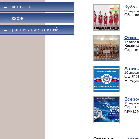
контакты
Кубок 
→
22 апреля
Сборная
кафе
→
расписание занятий
→
Открыт
17 апреля
Воспита
Саранск
Антин
16 апреля
С 1 апр
Междуна
Всеро
15 апреля
Соревно
гимнаст
Страницы
← пред