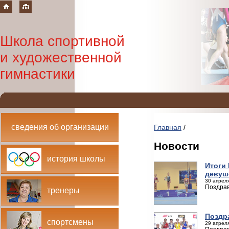
Школа спортивной
и художественной
гимнастики
сведения об организации
Главная
/
Новости
история школы
Итоги
девуш
30 апреля
Поздрав
тренеры
Поздр
спортсмены
29 апреля