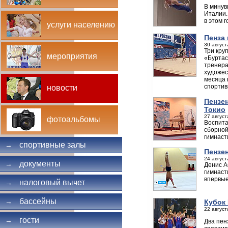
В минув
Италии.
в этом 
услуги населению
Пенза
30 август
Три кру
мероприятия
«Буртас
тренера
художес
месяца 
спортив
новости
Пензен
Токио
27 август
фотоальбомы
Воспита
сборной
гимнасти
спортивные залы
→
Пензен
24 август
документы
→
Денис А
гимнаст
впервые
налоговый вычет
→
бассейны
→
Кубок 
22 август
гости
→
Два пен