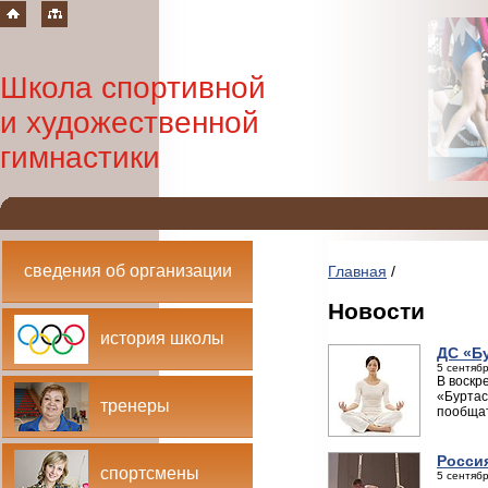
Школа спортивной
и художественной
гимнастики
сведения об организации
Главная
/
Новости
история школы
ДС «Б
5 сентябр
В воскр
«Буртас
тренеры
пообщат
Росси
спортсмены
5 сентябр