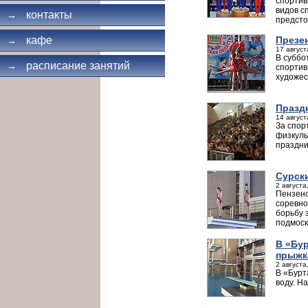
спортив
видов с
контакты
→
предсто
Презе
кафе
→
17 август
В суббо
расписание занятий
→
спортив
художес
Празд
14 август
За спор
физкуль
праздни
Сурск
2 августа
Пензенс
соревно
борьбу 
подмоск
В «Бу
прыжк
2 августа
В «Бурт
воду. Н