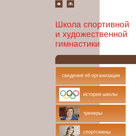
Школа спортивной
и художественной
гимнастики
сведения об организации
история школы
тренеры
спортсмены