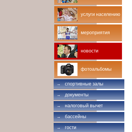
услуги населению
мероприятия
новости
фотоальбомы
спортивные залы
→
документы
→
налоговый вычет
→
бассейны
→
гости
→