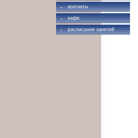
контакты
→
кафе
→
расписание занятий
→