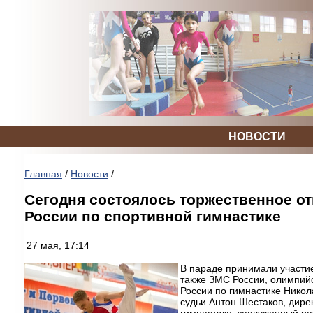
НОВОСТИ
Главная
/
Новости
/
Сегодня состоялось торжественное о
России по спортивной гимнастике
27 мая, 17:14
В параде принимали участие
также ЗМС России, олимпий
России по гимнастике Никол
судьи Антон Шестаков, ди
гимнастике, заслуженный ра