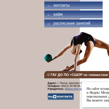
контакты
→
кафе
→
расписание занятий
→
©
ГАУ ДО ПО «СШОР по гимнастике 
Адрес:
г. Пенза, проспект Строителей, 96.
Телефон:
(8412) 20-08-65,
Факс:
(8412) 20-08-6
На сайте осуще
Учредитель:
Министерство физической культур
и Яндекс Метри
персональных 
Вы можете запр