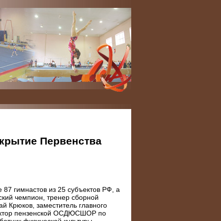
ткрытие Первенства
 87 гимнастов из 25 субъектов РФ, а
ский чемпион, тренер сборной
ай Крюков, заместитель главного
ректор пензенской ОСДЮСШОР по
ботник физической культуры