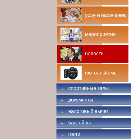
услуги населению
мероприятия
новости
фотоальбомы
спортивные залы
→
документы
→
налоговый вычет
→
бассейны
→
гости
→