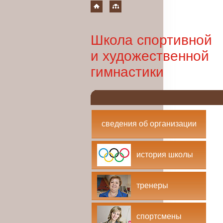
Школа спортивной
и художественной
гимнастики
сведения об организации
история школы
тренеры
спортсмены