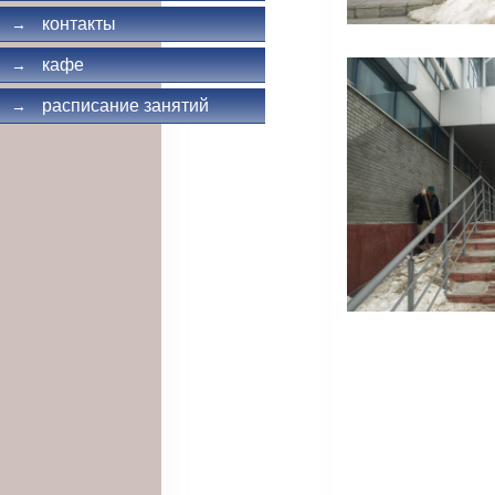
контакты
→
кафе
→
расписание занятий
→