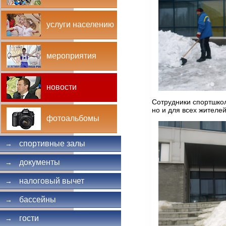
услуги населению
мероприятия
новости
Сотрудники спортшкол
но и для всех жителе
фотоальбомы
спортивные залы
→
документы
→
налоговый вычет
→
бассейны
→
гости
→