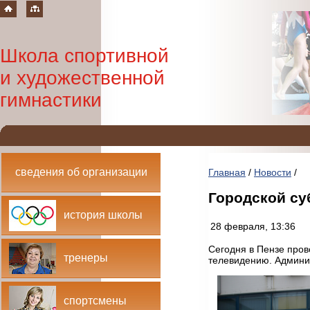
Школа спортивной
и художественной
гимнастики
сведения об организации
Главная
/
Новости
/
Городской су
история школы
28 февраля, 13:36
Сегодня в Пензе прово
тренеры
телевидению. Админи
спортсмены