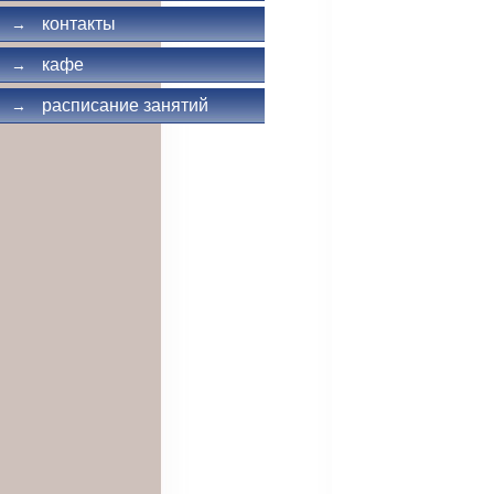
контакты
→
кафе
→
расписание занятий
→