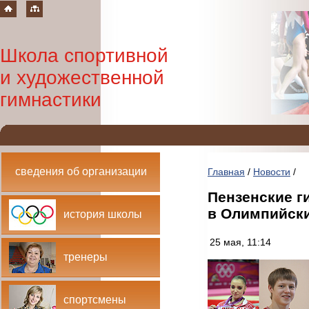
Школа спортивной
и художественной
гимнастики
сведения об организации
Главная
/
Новости
/
Пензенские г
в Олимпийски
история школы
25 мая, 11:14
тренеры
спортсмены