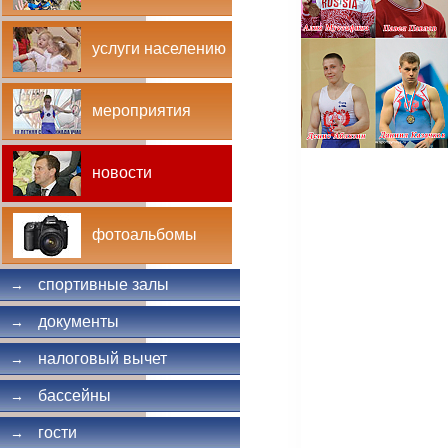
услуги населению
мероприятия
новости
фотоальбомы
спортивные залы
→
документы
→
налоговый вычет
→
бассейны
→
гости
→