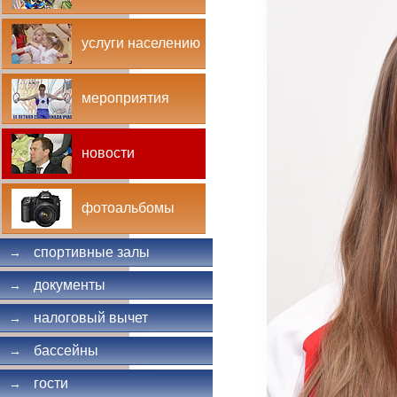
услуги населению
мероприятия
новости
фотоальбомы
спортивные залы
→
документы
→
налоговый вычет
→
бассейны
→
гости
→