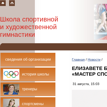
Школа спортивной
и художественной
гимнастики
сведения об организации
Главная
/
Новости
/
ЕЛИЗАВЕТЕ 
«МАСТЕР СП
история школы
31 августа, 15:03
тренеры
спортсмены