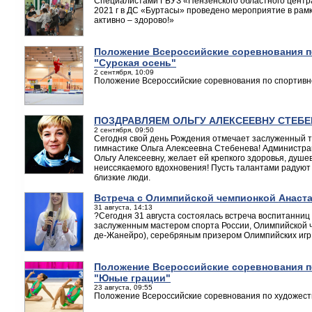
Специалистами ГБУЗ «Пензенского областного центр
2021 г в ДС «Буртасы» проведено мероприятие в рам
активно – здорово!»
Положение Всероссийские соревнования п
"Сурская осень"
2 сентября, 10:09
Положение Всероссийские соревнования по спортивно
ПОЗДРАВЛЯЕМ ОЛЬГУ АЛЕКСЕЕВНУ СТЕБЕ
2 сентября, 09:50
Сегодня свой день Рождения отмечает заслуженный 
гимнастике Ольга Алексеевна Стебенева! Администра
Ольгу Алексеевну, желает ей крепкого здоровья, душе
неиссякаемого вдохновения! Пусть талантами радую
близкие люди.
Встреча с Олимпийской чемпионкой Анаст
31 августа, 14:13
?Сегодня 31 августа состоялась встреча воспитанниц
заслуженным мастером спорта России, Олимпийской чем
де-Жанейро), серебряным призером Олимпийских игр 2
Положение Всероссийские соревнования п
"Юные грации"
23 августа, 09:55
Положение Всероссийские соревнования по художест