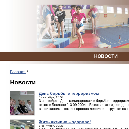
НОВОСТИ
Главная
/
Новости
День борьбы с терроризмом
3 сентября, 15:54
3 сентября - День солидарности в борьбе с террориз
актом в Беслане 1-3.09.2004 г. В связи с этим, сегод
воспитанников школы прошла лекция-инструктаж на т
Жить активно – здорово!
3 сентября, 09:33