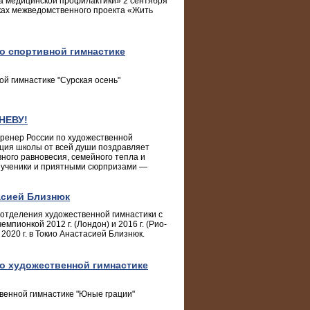
а медицинской профилактики» 2 сентября
ках межведомственного проекта «Жить
о спортивной гимнастике
й гимнастике "Сурская осень"
НЕВУ!
тренер России по художественной
ция школы от всей души поздравляет
вного равновесия, семейного тепла и
т ученики и приятными сюрпризами —
асией Близнюк
 отделения художественной гимнастики с
пионкой 2012 г. (Лондон) и 2016 г. (Рио-
020 г. в Токио Анастасией Близнюк.
о художественной гимнастике
венной гимнастике "Юные грации"