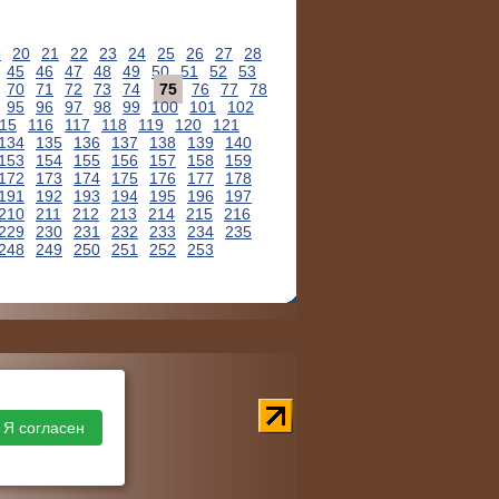
9
20
21
22
23
24
25
26
27
28
45
46
47
48
49
50
51
52
53
70
71
72
73
74
75
76
77
78
95
96
97
98
99
100
101
102
15
116
117
118
119
120
121
134
135
136
137
138
139
140
153
154
155
156
157
158
159
172
173
174
175
176
177
178
191
192
193
194
195
196
197
210
211
212
213
214
215
216
229
230
231
232
233
234
235
248
249
250
251
252
253
Я согласен