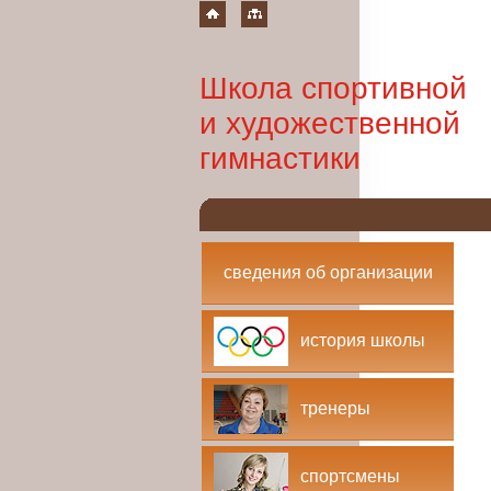
Школа спортивной
и художественной
гимнастики
сведения об организации
история школы
тренеры
спортсмены