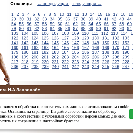
Страницы
← предыдущая
следующая →
1
2
3
4
5
6
7
8
9
10
11
12
13
14
15
16
17
18
1
29
30
31
32
33
34
35
36
37
38
39
40
41
42
43
44
54
55
56
57
58
59
60
61
62
63
64
65
66
67
68
69
79
80
81
82
83
84
85
86
87
88
89
90
91
92
93
94
103
104
105
106
107
108
109
110
111
112
113
114
1
122
123
124
125
126
127
128
129
130
131
132
133
141
142
143
144
145
146
147
148
149
150
151
152
160
161
162
163
164
165
166
167
168
169
170
171
179
180
181
182
183
184
185
186
187
188
189
190
198
199
200
201
202
203
204
205
206
207
208
209
217
218
219
220
221
222
223
224
225
226
227
228
236
237
238
239
240
241
242
243
244
245
246
247
им. Н.А Лавровой»
5
ствляется обработка пользовательских данных с использованием cookie
ы и спорта Пензенской области
ка. Оставаясь на странице, Вы даёте свое согласие на обработку
данных в соответствии с условиями обработки персональных данных.
етить их сохранение в настройках браузера.