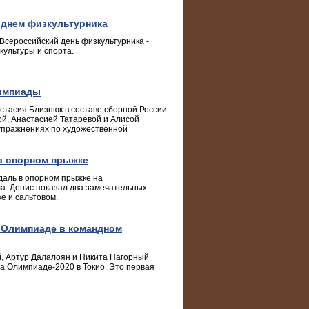
 днем физкультурника
 Всероссийский день физкультурника -
ультуры и спорта.
лимпиады
астасия Близнюк в составе сборной России
ой, Анастасией Татаревой и Алисой
упражнениях по художественной
в опорном прыжке
даль в опорном прыжке на
ла. Денис показал два замечательных
е и сальтовом.
а Олимпиаде в командном
й, Артур Далалоян и Никита Нагорный
а Олимпиаде-2020 в Токио. Это первая