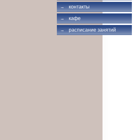
контакты
→
кафе
→
расписание занятий
→