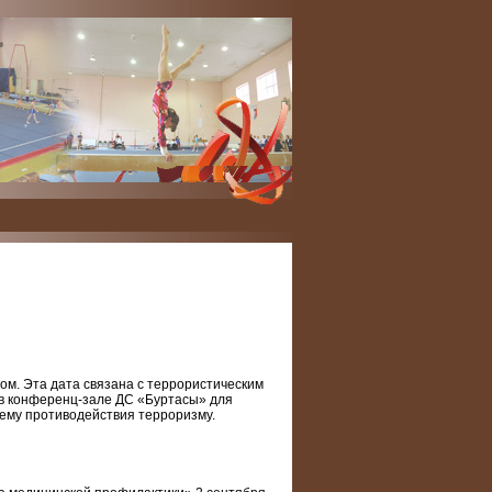
мом. Эта дата связана с террористическим
ня в конференц-зале ДС «Буртасы» для
ему противодействия терроризму.