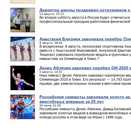
Директор школы поздравил сотрудников с
13 августа, 15:21
Во вторую субботу августа в России будет отмечаться
профессиональный праздник работников физической к
Анастасия Близнюк завоевала серебро О
9 августа, 09:46
В воскресенье, 8 августа, пензенская спортсменка Ан
(вместе с Анастасией Максимовой, Ангелиной Шкатов
Тищенко) завоевала серебряную медаль в групповых 
гимнастике на Олимпиаде в Токио.?
Денис Аблязин завоевал серебро ОИ-2020 
2 августа, 14:32
Наш гимнаст Денис Аблязин завоевал серебряную ме
Олимпиаде-2020 в Токио. Его результат — 14,783 бал
прыжка, две замечательные техники в винтовом прыжк
Российские гимнасты завоевали золото н
многоборье впервые за 25 лет
26 июля, 21:09
Российские гимнасты Денис Аблязин, Давид Белявски
завоевали золотые медали в командном многоборье н
победа россиян в этом виде на Играх с 1996 года.