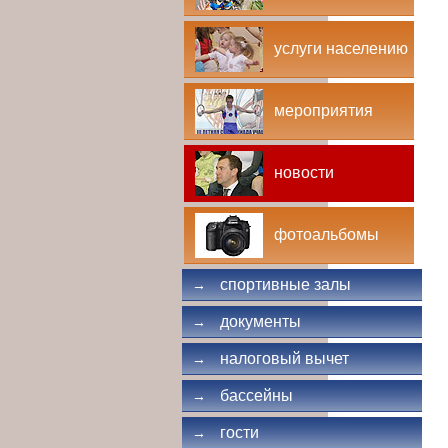
услуги населению
мероприятия
новости
фотоальбомы
спортивные залы
→
документы
→
налоговый вычет
→
бассейны
→
гости
→