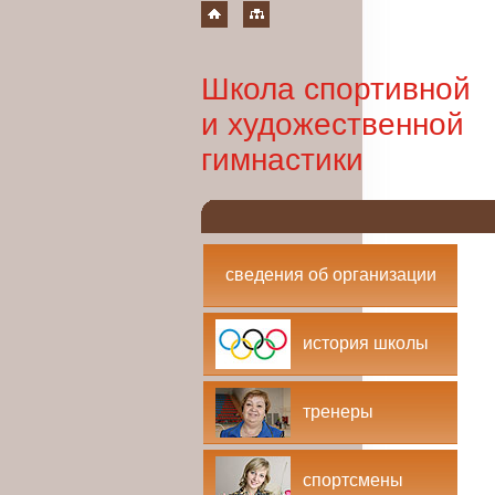
Школа спортивной
и художественной
гимнастики
сведения об организации
история школы
тренеры
спортсмены