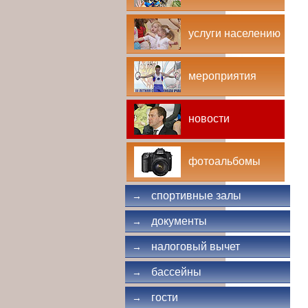
услуги населению
мероприятия
новости
фотоальбомы
спортивные залы
→
документы
→
налоговый вычет
→
бассейны
→
гости
→