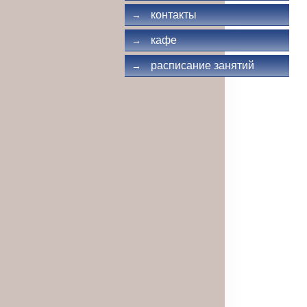
контакты
→
кафе
→
расписание занятий
→