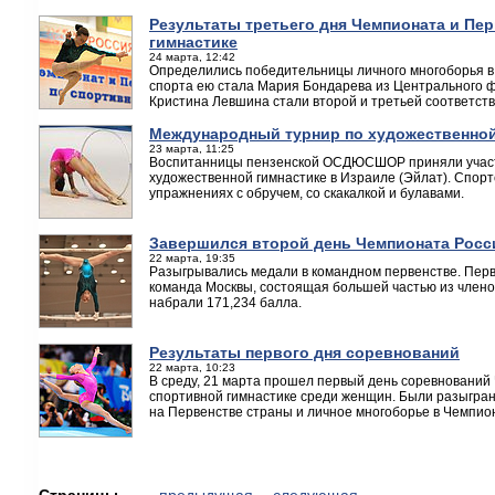
Результаты третьего дня Чемпионата и Пе
гимнастике
24 марта, 12:42
Определились победительницы личного многоборья в 
спорта ею стала Мария Бондарева из Центрального ф
Кристина Левшина стали второй и третьей соответств
Международный турнир по художественной
23 марта, 11:25
Воспитанницы пензенской ОСДЮСШОР приняли участ
художественной гимнастике в Израиле (Эйлат). Спор
упражнениях с обручем, со скакалкой и булавами.
Завершился второй день Чемпионата Росси
22 марта, 19:35
Разыгрывались медали в командном первенстве. Пер
команда Москвы, состоящая большей частью из члено
набрали 171,234 балла.
Результаты первого дня соревнований
22 марта, 10:23
В среду, 21 марта прошел первый день соревнований
спортивной гимнастике среди женщин. Были разыгра
на Первенстве страны и личное многоборье в Чемпио
Страницы
← предыдущая
следующая →