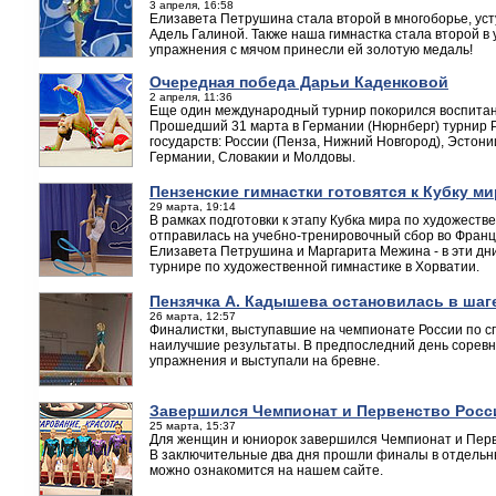
3 апреля, 16:58
Елизавета Петрушина стала второй в многоборье, ус
Адель Галиной. Также наша гимнастка стала второй в 
упражнения с мячом принесли ей золотую медаль!
Очередная победа Дарьи Каденковой
2 апреля, 11:36
Еще один международный турнир покорился воспит
Прошедший 31 марта в Германии (Нюрнберг) турнир Pas
государств: России (Пенза, Нижний Новгород), Эстони
Германии, Словакии и Молдовы.
Пензенские гимнастки готовятся к Кубку ми
29 марта, 19:14
В рамках подготовки к этапу Кубка мира по художеств
отправилась на учебно-тренировочный сбор во Франци
Елизавета Петрушина и Маргарита Межина - в эти д
турнире по художественной гимнастике в Хорватии.
Пензячка А. Кадышева остановилась в шаг
26 марта, 12:57
Финалистки, выступавшие на чемпионате России по сп
наилучшие результаты. В предпоследний день сорев
упражнения и выступали на бревне.
Завершился Чемпионат и Первенство Росс
25 марта, 15:37
Для женщин и юниорок завершился Чемпионат и Перве
В заключительные два дня прошли финалы в отдельны
можно ознакомится на нашем сайте.