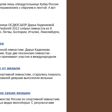
тупив лишь обладательнице Кубка России
упражнениях с обручем и лентой. А вот
аннице ОСДЮСШОР Дарье Каденковой.
torelli 2012 собрал гимнасток из 9
и, Литвы, Болгарии, Италии, Люксембурга,
ра
енной гимнастике, Дарья Каденкова
ю. Еще две пензенских гимнастки -
ни принимают участие в международном
е от медали
ортивной гимнастике, старались показать
нований девушки выполняли вольные
ии среди женщин
нство России по спортивной гимнастике.
х видах многоборья. С результатами