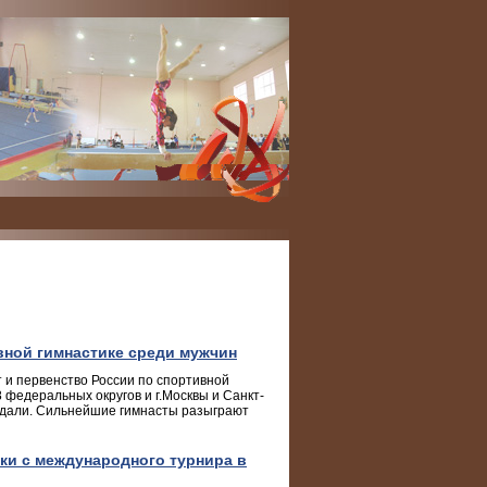
вной гимнастике среди мужчин
 и первенство России по спортивной
 федеральных округов и г.Москвы и Санкт-
медали. Сильнейшие гимнасты разыграют
тки с международного турнира в