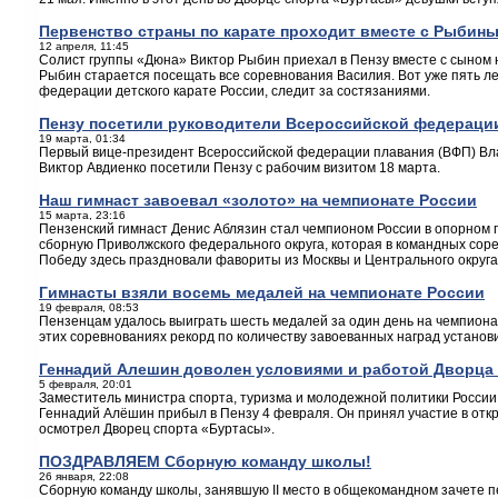
Первенство страны по карате проходит вместе с Рыбин
12 апреля, 11:45
Солист группы «Дюна» Виктор Рыбин приехал в Пензу вместе с сыном н
Рыбин старается посещать все соревнования Василия. Вот уже пять лет
федерации детского карате России, следит за состязаниями.
Пензу посетили руководители Всероссийской федераци
19 марта, 01:34
Первый вице-президент Всероссийской федерации плавания (ВФП) Вл
Виктор Авдиенко посетили Пензу с рабочим визитом 18 марта.
Наш гимнаст завоевал «золото» на чемпионате России
15 марта, 23:16
Пензенский гимнаст Денис Аблязин стал чемпионом России в опорном 
сборную Приволжского федерального округа, которая в командных соре
Победу здесь праздновали фавориты из Москвы и Центрального округа
Гимнасты взяли восемь медалей на чемпионате России
19 февраля, 08:53
Пензенцам удалось выиграть шесть медалей за один день на чемпиона
этих соревнованиях рекорд по количеству завоеванных наград установ
Геннадий Алешин доволен условиями и работой Дворца
5 февраля, 20:01
Заместитель министра спорта, туризма и молодежной политики России
Геннадий Алёшин прибыл в Пензу 4 февраля. Он принял участие в отк
осмотрел Дворец спорта «Буртасы».
ПОЗДРАВЛЯЕМ Сборную команду школы!
26 января, 22:08
Сборную команду школы, занявшую II место в общекомандном зачете 