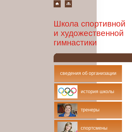
Школа спортивной
и художественной
гимнастики
сведения об организации
история школы
тренеры
спортсмены