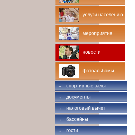
услуги населению
мероприятия
новости
фотоальбомы
спортивные залы
→
документы
→
налоговый вычет
→
бассейны
→
гости
→