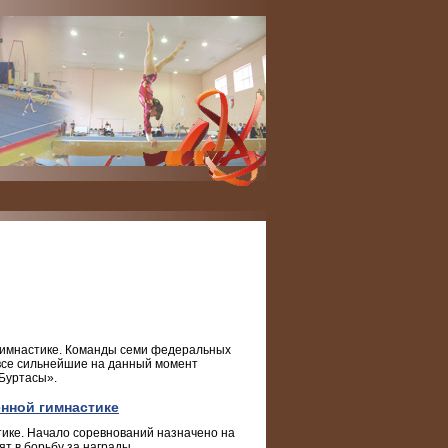
 гимнастике. Команды семи федеральных
 все сильнейшие на данный момент
«Буртасы».
енной гимнастике
тике. Начало соревнований назначено на
ят в борьбу за награды.