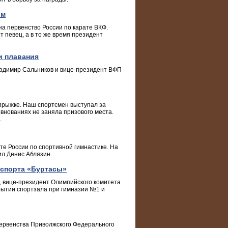
ым
а первенство России по карате ВКФ.
 певец, а в то же время президент
и плавания
адимир Сальников и вице-президент ВФП
прыжке. Наш спортсмен выступал за
внованиях не заняла призового места.
.
те России по спортивной гимнастике. На
ил Денис Аблязин.
 спорта «Буртасы»
, вице-президент Олимпийского комитета
рытии спортзала при гимназии №1 и
первенства Приволжского Федерального