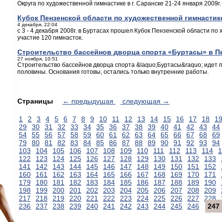
Округа по художественной гимнастике в г. Саранске 21-24 января 2009г.
Кубок Пензенской области по художественной гимнастик
4 декабря, 22:04
с 3 - 4 декабря 2008г. в Буртасах прошел Кубок Пензенской области по
участие 120 гимнасток.
Строительство бассейнов дворца спорта «Буртасы» в Пе
27 ноября, 10:51
Строительство бассейнов дворца спорта &laquo;Буртасы&raquo; идет
половины. Основания готовы, остались только внутренние работы.
Страницы
← предыдущая
следующая →
1
2
3
4
5
6
7
8
9
10
11
12
13
14
15
16
17
18
1
29
30
31
32
33
34
35
36
37
38
39
40
41
42
43
44
54
55
56
57
58
59
60
61
62
63
64
65
66
67
68
69
79
80
81
82
83
84
85
86
87
88
89
90
91
92
93
94
103
104
105
106
107
108
109
110
111
112
113
114
1
122
123
124
125
126
127
128
129
130
131
132
133
141
142
143
144
145
146
147
148
149
150
151
152
160
161
162
163
164
165
166
167
168
169
170
171
179
180
181
182
183
184
185
186
187
188
189
190
198
199
200
201
202
203
204
205
206
207
208
209
217
218
219
220
221
222
223
224
225
226
227
228
236
237
238
239
240
241
242
243
244
245
246
247