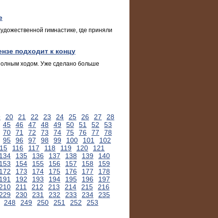
е
 художественной гимнастике, где приняли
нзе подходит к концу
 полным ходом. Уже сделано больше
9
20
21
22
23
24
25
26
27
28
45
46
47
48
49
50
51
52
53
70
71
72
73
74
75
76
77
78
95
96
97
98
99
100
101
102
15
116
117
118
119
120
121
134
135
136
137
138
139
140
153
154
155
156
157
158
159
172
173
174
175
176
177
178
191
192
193
194
195
196
197
210
211
212
213
214
215
216
229
230
231
232
233
234
235
248
249
250
251
252
253