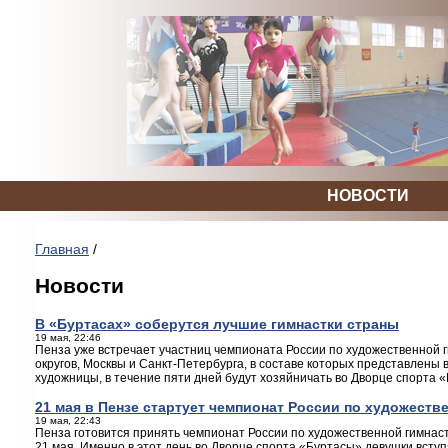
НОВОСТИ
Главная
/
Новости
В «Буртасах» соберутся лучшие гимнастки страны
19 мая, 22:46
Пенза уже встречает участниц чемпионата России по художественной
округов, Москвы и Санкт-Петербурга, в составе которых представлены
художницы, в течение пяти дней будут хозяйничать во Дворце спорта 
21 мая в Пензе стартует чемпионат России по художеств
19 мая, 22:43
Пенза готовится принять чемпионат России по художественной гимнас
21 мая. Именно в этот день во Дворце спорта «Буртасы» девушки вступ