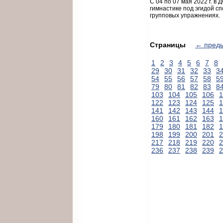
С 04 по 07 мая 2022 г. 
гимнастике под эгидой с
групповых упражнениях.
Страницы
← пред
1
2
3
4
5
6
7
8
29
30
31
32
33
3
54
55
56
57
58
5
79
80
81
82
83
8
103
104
105
106
1
122
123
124
125
1
141
142
143
144
1
160
161
162
163
1
179
180
181
182
1
198
199
200
201
2
217
218
219
220
2
236
237
238
239
2