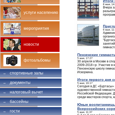
Итоги 
8 мая, 14
Вчера з
разыгра
услуги населению
програм
Пригл
мероприятия
6 мая, 11
Админис
организ
"Буртас
занятий
новости
гимнаст
Пензенские гимнаст
5 мая, 17:27
фотоальбомы
30 апреля в Москве в сп
2009-2018 г.р. Участие в
Пензенскую школу гимнас
Искоркина.
спортивные залы
→
Итоги первого дня 
документы
→
5 мая, 16:17
Сегодня в ДС «Буртасы»
художественной гимнасти
налоговый вычет
→
Российской Федерации. Д
среди мастеров спорта, к
бассейны
→
Юные воспитанницы 
Всероссийских соре
гости
→
5 мая, 11:37