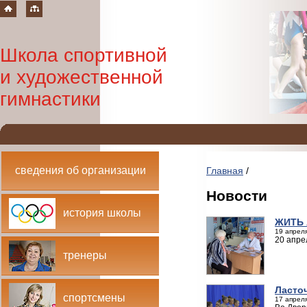
Школа спортивной
и художественной
гимнастики
сведения об организации
Главная
/
Новости
история школы
ЖИТЬ 
19 апреля
20 апре
тренеры
Ласто
спортсмены
17 апреля