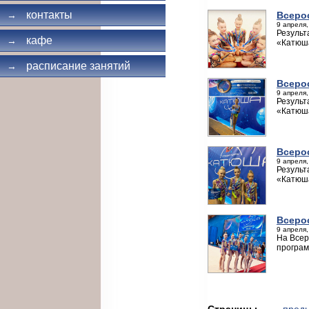
контакты
Всеро
→
9 апреля,
Результ
кафе
→
«Катюш
расписание занятий
→
Всеро
9 апреля,
Результ
«Катюш
Всеро
9 апреля,
Результ
«Катюш
Всеро
9 апреля,
На Всер
програм
Страницы
← пред