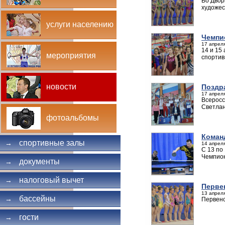
Во Двор
художес
услуги населению
Чемпи
17 апреля
14 и 15
мероприятия
спортив
новости
Поздр
17 апреля
Всеросс
Светла
фотоальбомы
Коман
спортивные залы
→
14 апреля
С 13 по
Чемпион
документы
→
налоговый вычет
→
Перве
13 апреля
бассейны
→
Первенс
гости
→