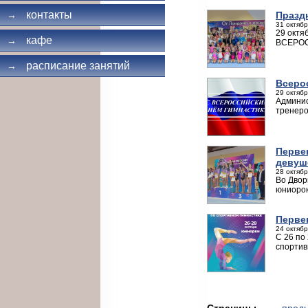
контакты
Празд
→
31 октябр
29 октя
кафе
→
ВСЕРО
расписание занятий
→
Всеро
29 октябр
Админис
тренеро
Первен
девуше
28 октябр
Во Двор
юниорок 
Перве
24 октябр
С 26 по
спортив
Страницы
← пред