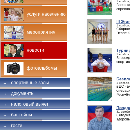
1 ноября,
Воспита
соревно
услуги населению
III Эт
1 ноября,
Сборная
мероприятия
Этапе К
новости
Турни
1 ноября,
В город
спортив
фотоальбомы
Беспл
спортивные залы
→
1 ноября,
в ДС «Б
операци
документы
→
Республ
налоговый вычет
→
Поздр
31 октябр
бассейны
→
Сегодня
здоровья
гости
→