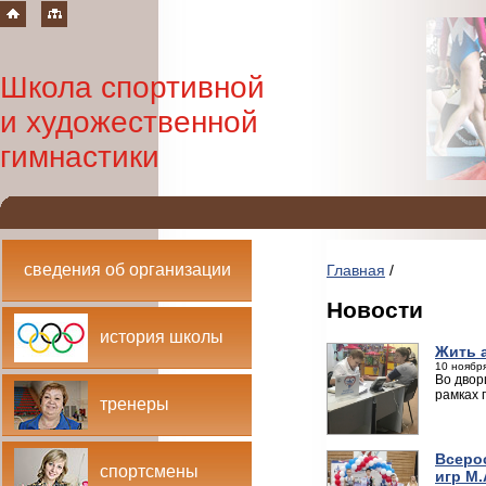
Школа спортивной
и художественной
гимнастики
сведения об организации
Главная
/
Новости
история школы
Жить 
10 ноября
Во двор
рамках 
тренеры
Всеро
спортсмены
игр М