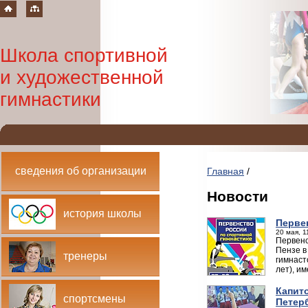
Школа спортивной
и художественной
гимнастики
сведения об организации
Главная
/
Новости
история школы
Перве
20 мая, 1
Первенс
Пензе в
тренеры
гимнаст
лет), им
Капито
спортсмены
Петер