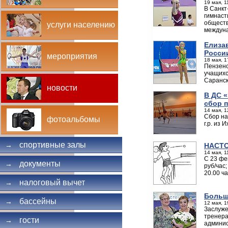
19 мая, 1
В Санкт
гимнаст
обществ
услуги населению
междуна
Елиза
Росси
мероприятия
18 мая, 1
Пензенс
учащихс
Саранск
новости
В ДС 
сбор 
14 мая, 1
Сбор на
фотоальбомы
г.р. из
спортивные залы
→
НАСТО
14 мая, 1
С 23 фе
документы
→
руб/час
20.00 ч
налоговый вычет
→
Больш
бассейны
→
12 мая, 1
Заслуже
тренера
гости
→
админис