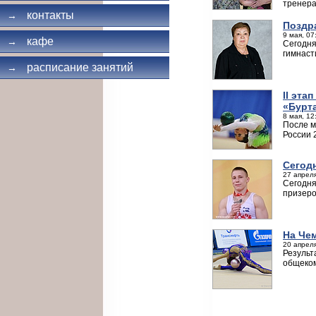
тренера
контакты
→
Поздр
9 мая, 07
кафе
→
Сегодня
гимнаст
расписание занятий
→
II эта
«Бурт
8 мая, 12
После м
России 
Сегод
27 апреля
Сегодня
призеро
На Чем
20 апреля
Результ
общеком