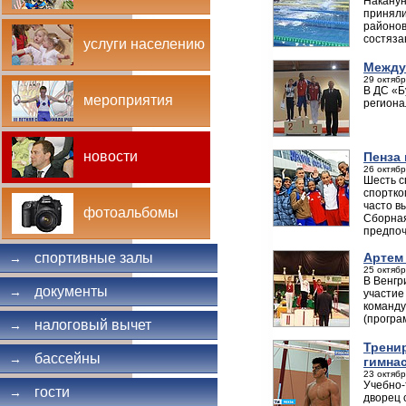
Наканун
приняли
районов
состяза
услуги населению
Между
29 октябр
В ДС «Б
мероприятия
региона
новости
Пенза
26 октябр
Шесть с
спортко
часто в
фотоальбомы
Сборная
предпоч
Артем
спортивные залы
→
25 октябр
В Венгр
документы
→
участие
команду
(програ
налоговый вычет
→
Тренир
бассейны
→
гимна
23 октябр
Учебно-
гости
→
дворец 