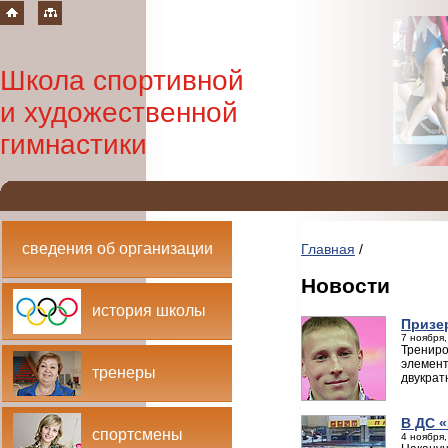
Школа спортивной
и художественной
гимнастики
сведения об организации
Главная
/
Новости
история школы
Призе
7 ноября,
Трениро
элемент
тренеры
двукрат
В ДС 
спортсмены
4 ноября,