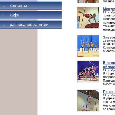
главное
контакты
→
Между
23 октябр
кафе
→
Традици
Пензенс
принима
расписание занятий
→
Узбекис
междуна
Завер
22 октябр
В заклю
Команды
область
В пер
облас
19 октябр
В «Бурт
Лаврово
Пантеле
высот, 
Пензе
19 октябр
В упраж
это на 
Алексан
со свои