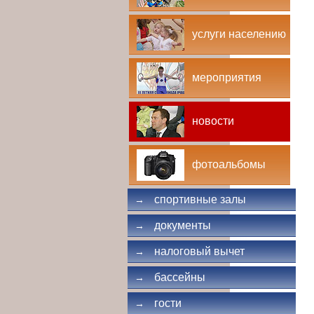
услуги населению
мероприятия
новости
фотоальбомы
спортивные залы
→
документы
→
налоговый вычет
→
бассейны
→
гости
→