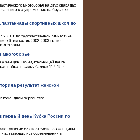
астического многоборья на двух снарядах
ова выиграла упражнение на брусьях с
 Спартакиады спортивных школ по
л 2016 г. по художественной гимнастике
ие 76 гимнасток 2002-2003 г.р. по
кол страны.
 в многоборье
е у женщин. Победительницей Кубка
рая набрала сумму баллов 117, 150 .
торила результат женской
в командном первенстве.
в первый день Кубка России по
мают участие 83 спортсмена: 33 женщины
 них завершились соревнования в