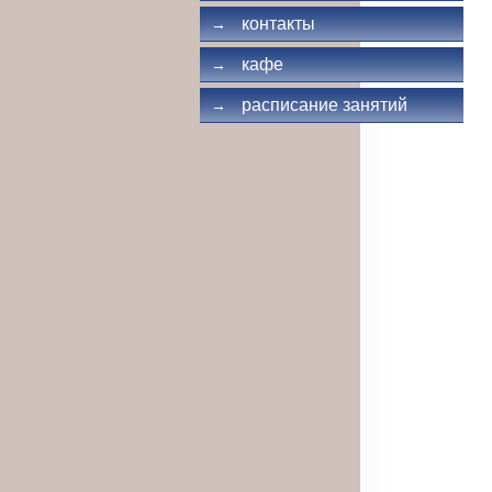
контакты
→
кафе
→
расписание занятий
→