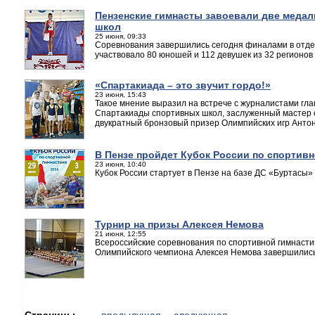
Пензенские гимнасты завоевали две медал
школ
25 июня, 09:33
Соревнования завершились сегодня финалами в отдел
участвовало 80 юношей и 112 девушек из 32 регионов
«Спартакиада – это звучит гордо!»
23 июня, 15:43
Такое мнение выразил на встрече с журналистами гла
Спартакиады спортивных школ, заслуженный мастер с
двукратный бронзовый призер Олимпийских игр Антон
В Пензе пройдет Кубок России по спортивн
23 июня, 10:40
Кубок России стартует в Пензе на базе ДС «Буртасы» 
Турнир на призы Алексея Немова
21 июня, 12:55
Всероссийские соревнования по спортивной гимнасти
Олимпийского чемпиона Алексея Немова завершились
Страницы
← предыдущая
следующая →