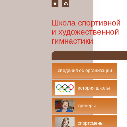
Школа спортивной
и художественной
гимнастики
сведения об организации
история школы
тренеры
спортсмены