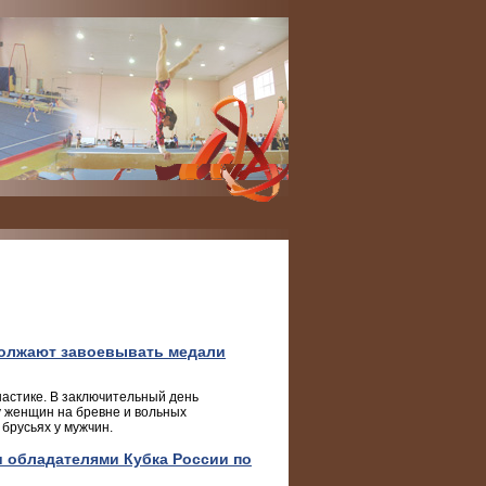
должают завоевывать медали
настике. В заключительный день
у женщин на бревне и вольных
брусьях у мужчин.
и обладателями Кубка России по