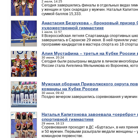
2 июля, 14:25
Сегодня завершились финалы в отдельных видах гимн
у женщин и трех снарядах у мужчин. Наталья Капитон
суммой баллов 15,333.
Анастасия Безрукова – бронзовый призер
художественной гимнастике
1 июля, 11:57
II Всероссийская летняя Спартакиада спортивных шко
завершилась в Саранске 29 июня. В ней приняли участ
программе кандидатов в мастера спорта из 18 спортш
Алия Мустафина – третья на Кубке России
30 июня, 20:24
Сегодня были разыграны медали в личном многоборь
России стала Ангелина Мельникова из Воронежа, кото
Мужская сборная Приволжского округа пов
команды на Кубке России
30 июня, 09:42
Поздно вечером завершились соревнования у мужчин 
Наталья Капитонова завоевала «серебро» 
спортивной гимнастике
29 июня, 16:13
Соревнования проходят в ДС «Буртасы», в них прини
и 50 мужчин. Первыми разыграли медали женщины – у
командном первенстве.