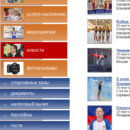
Спортсм
городск
Елховой
услуги населению
Кубок 
20 марта,
Спортсм
мероприятия
городск
Елховой
новости
Чемпи
15 марта,
Спортсм
России
фотоальбомы
3 эта
спортивные залы
→
Олимп
15 марта,
с 14 по
документы
→
соревно
налоговый вычет
→
Спорт
13 марта,
бассейны
→
Поздрав
гости
→