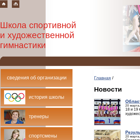
Школа спортивной
и художественной
гимнастики
сведения об организации
Главная
/
Новости
история школы
Облас
20 марта,
18 и 19
художес
тренеры
Резул
спортсмены
20 марта,