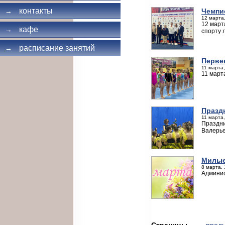
контакты
Чемпи
→
12 марта,
12 март
кафе
→
спорту 
расписание занятий
→
Перве
11 марта,
11 март
Празд
11 марта,
Праздни
Валерь
Милые
8 марта, 
Админис
Страницы
← пред