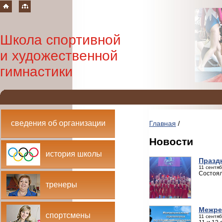
Школа спортивной
и художественной
гимнастики
сведения об организации
Главная
/
Новости
история школы
Празд
11 сентяб
Состоял
тренеры
Межре
спортсмены
11 сентяб