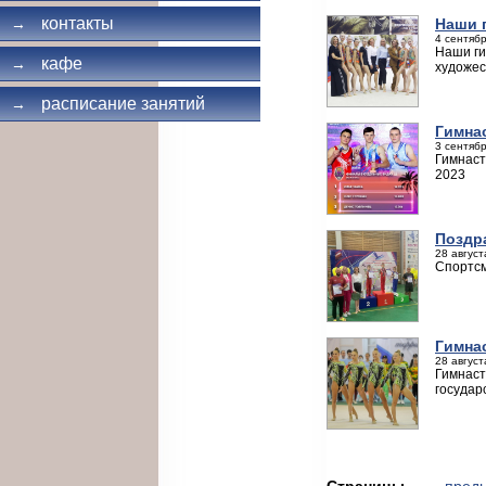
контакты
Наши 
→
4 сентябр
Наши ги
кафе
→
художес
расписание занятий
→
Гимна
3 сентябр
Гимнаст
2023
Поздр
28 август
Спортсм
Гимна
28 август
Гимнаст
государ
Страницы
← пред