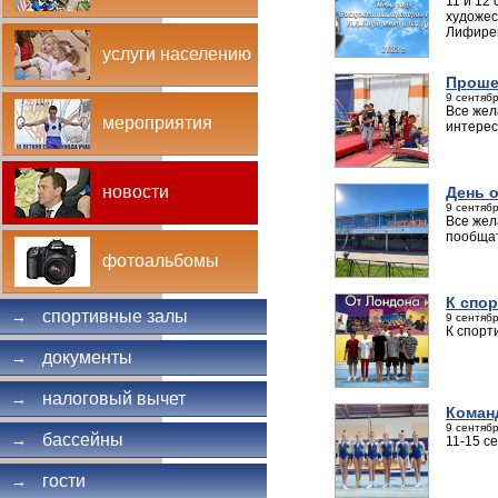
11 и 12
художес
Лифире
услуги населению
Проше
9 сентябр
Все жел
мероприятия
интерес
новости
День 
9 сентябр
Все жел
пообщат
фотоальбомы
К спо
спортивные залы
→
9 сентябр
К спорт
документы
→
налоговый вычет
→
Коман
9 сентябр
бассейны
→
11-15 с
гости
→