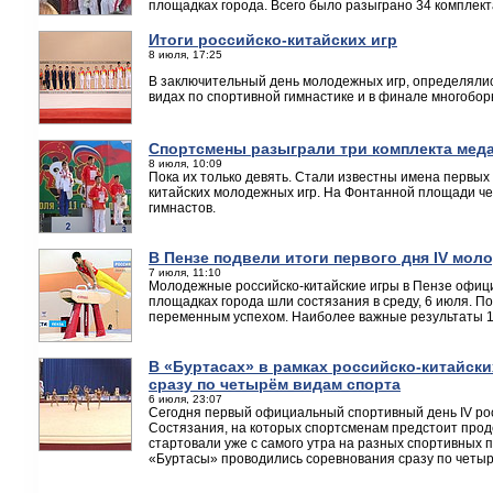
площадках города. Всего было разыграно 34 комплект
Итоги российско-китайских игр
8 июля, 17:25
В заключительный день молодежных игр, определяли
видах по спортивной гимнастике и в финале многобор
Спортсмены разыграли три комплекта мед
8 июля, 10:09
Пока их только девять. Стали известны имена первых
китайских молодежных игр. На Фонтанной площади че
гимнастов.
В Пензе подвели итоги первого дня IV мол
7 июля, 11:10
Молодежные российско-китайские игры в Пензе офиц
площадках города шли состязания в среду, 6 июля. П
переменным успехом. Наиболее важные результаты 1 
В «Буртасах» в рамках российско-китайски
сразу по четырём видам спорта
6 июля, 23:07
Сегодня первый официальный спортивный день IV рос
Состязания, на которых спортсменам предстоит прод
стартовали уже с самого утра на разных спортивных 
«Буртасы» проводились соревнования сразу по четыр