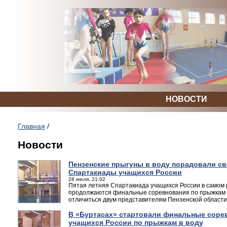
НОВОСТИ
Главная
/
Новости
Пензенские прыгуны в воду порадовали с
Спартакиады учащихся России
28 июля, 21:02
Пятая летняя Спартакиада учащихся России в самом 
продолжаются финальные соревнования по прыжкам в 
отличиться двум представителям Пензенской области
В «Буртасах» стартовали финальные соре
учащихся России по прыжкам в воду