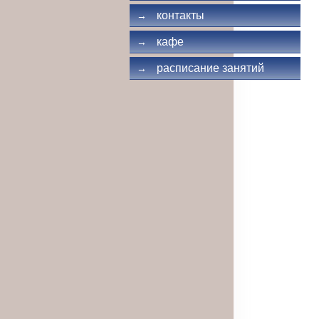
контакты
→
кафе
→
расписание занятий
→