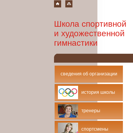
Школа спортивной
и художественной
гимнастики
сведения об организации
история школы
тренеры
спортсмены