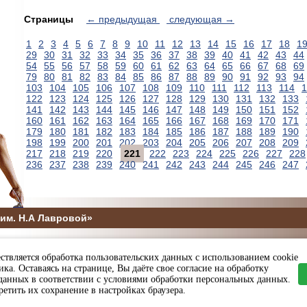
Страницы
← предыдущая
следующая →
1
2
3
4
5
6
7
8
9
10
11
12
13
14
15
16
17
18
1
29
30
31
32
33
34
35
36
37
38
39
40
41
42
43
44
54
55
56
57
58
59
60
61
62
63
64
65
66
67
68
69
79
80
81
82
83
84
85
86
87
88
89
90
91
92
93
94
103
104
105
106
107
108
109
110
111
112
113
114
1
122
123
124
125
126
127
128
129
130
131
132
133
141
142
143
144
145
146
147
148
149
150
151
152
160
161
162
163
164
165
166
167
168
169
170
171
179
180
181
182
183
184
185
186
187
188
189
190
198
199
200
201
202
203
204
205
206
207
208
209
217
218
219
220
221
222
223
224
225
226
227
228
236
237
238
239
240
241
242
243
244
245
246
247
им. Н.А Лавровой»
5
ствляется обработка пользовательских данных с использованием cookie
ы и спорта Пензенской области
ка. Оставаясь на странице, Вы даёте свое согласие на обработку
данных в соответствии с условиями обработки персональных данных.
етить их сохранение в настройках браузера.