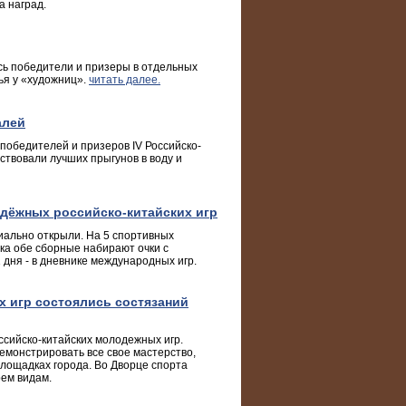
а наград.
сь победители и призеры в отдельных
ья у «художниц».
читать далее.
алей
 победителей и призеров IV Российско-
ствовали лучших прыгунов в воду и
одёжных российско-китайских игр
иально открыли. На 5 спортивных
ока обе сборные набирают очки с
дня - в дневнике международных игр.
х игр состоялись состязаний
сийско-китайских молодежных игр.
емонстрировать все свое мастерство,
площадках города. Во Дворце спорта
ем видам.