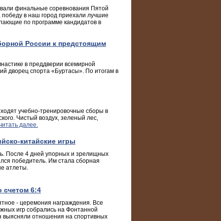
товали финальные соревнования Пятой
 победу в наш город приехали лучшие
упающие по программе кандидатов в
сборной России к предстоящим
мнастике в преддверии всемирной
кий дворец спорта «Буртасы». По итогам в
оходят учебно-тренировочные сборы в
кого. Чистый воздух, зеленый лес,
читать далее.
ийско-китайские игры
ь. После 4 дней упорных и зрелищных
лся победитель. Им стала сборная
ие атлеты.
 счетом 6:4
тное - церемония награждения. Все
ежных игр собрались на Фонтанной
ан выясняли отношения на спортивных