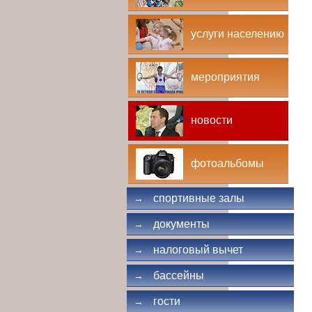
услуги населению
мероприятия
новости
фотоальбомы
спортивные залы
→
документы
→
налоговый вычет
→
бассейны
→
гости
→