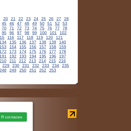
9
20
21
22
23
24
25
26
27
28
45
46
47
48
49
50
51
52
53
70
71
72
73
74
75
76
77
78
95
96
97
98
99
100
101
102
15
116
117
118
119
120
121
134
135
136
137
138
139
140
153
154
155
156
157
158
159
172
173
174
175
176
177
178
191
192
193
194
195
196
197
210
211
212
213
214
215
216
229
230
231
232
233
234
235
248
249
250
251
252
253
Я согласен