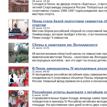
28 июля, 10:34
Сегодня в Пензе, во дворце спорта «Буртасы», стар
летней Спартакиады учащихся России. Побороться за
спортсмены страны 1996-1997 годов рождения, выст
мастера спорта.
Пенза стала базой подготовки гимнастов 
стартам
26 июля, 10:13
Местом сборов российской сборной по спортивной ги
Универсиады, которая пройдет в Китае, стал пензенс
Пекин поедут 5 гимнастов.
Сборы в санатории им. Володарского
21 июля, 11:01
68 воспитанников областной школы по гимнастике пр
живописном местечке Пензы - санатории им. Володарс
кислородные коктейли - все это идет на пользу детям.
В Пензе завершились IV молодежные росс
11 июля, 09:43
IV молодежные российско-китайские игры завершилис
поединков на 5 спортивных объектах Пензы определи
России. Немалый вклад привнесли в успех и пензенск
Российские атлеты выиграли у китайцев со
9 июля, 14:00
Соревновательные будни позади, впереди самое прия
победители и призеры IV Российско-китайских молод
площади. На протяжении трех дней атлеты двух стр