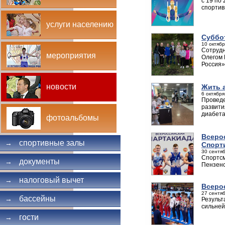
с 19 по
спортив
услуги населению
Суббо
10 октябр
Сотрудн
мероприятия
Олегом 
Россия»
новости
Жить 
6 октября
Проведе
развити
диабета
фотоальбомы
Всеро
спортивные залы
→
Спорт
30 сентяб
Спортсм
документы
→
Пензенс
налоговый вычет
→
Всеро
27 сентяб
бассейны
→
Результ
сильней
гости
→