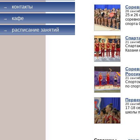
контакты
Сорев
→
26 сентяб
25 и 26
кафе
→
соревно
спорта 
расписание занятий
→
Спарт
21 сентяб
Спартак
Казани 
Сорев
Росси
21 сентяб
Спортсм
по спор
Перве
20 сентяб
17-18 с
школы п
Страницы
← пред