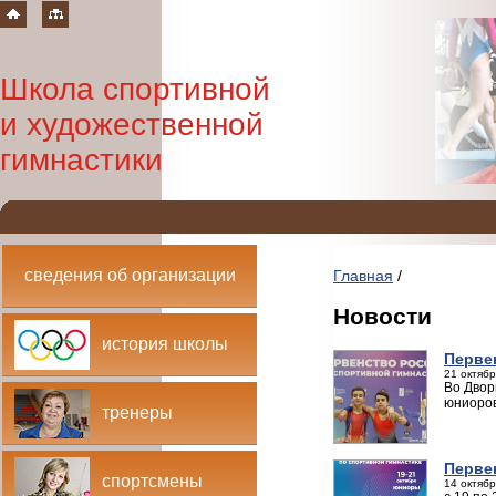
Школа спортивной
и художественной
гимнастики
сведения об организации
Главная
/
Новости
история школы
Перве
21 октябр
Во Двор
юниоров
тренеры
Перве
спортсмены
14 октябр