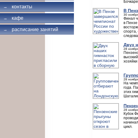
Бочкаре
контакты
→
В Пен
30 ноября
кафе
→
Финал ч
в Пензе
восторж
расписание занятий
→
спорта,
следова
Двух 
28 ноября
Пензенс
высокий
хозяйки
Групп
28 ноября
На чемп
года. П
этих ги
Шаталин
Пензе
28 ноября
Кубок Ф
проводи
начинал
цикл.