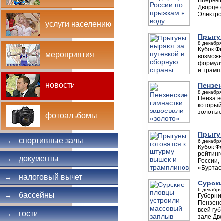
Впервые
Дворце 
Электро
услуги населению
Прыгу
8 декабря
Кубок Ф
мероприятия
возможн
формулу
и трамп
новости
Пензе
8 декабря
Пенза в
который
золотые
фотоальбомы
Прыгу
спортивные залы
→
6 декабря
Кубок Ф
рейтинг
документы
→
России,
«Буртас
налоговый вычет
→
Сурск
6 декабря
бассейны
→
Губерни
Пензенс
всей гу
гости
→
зале Дв