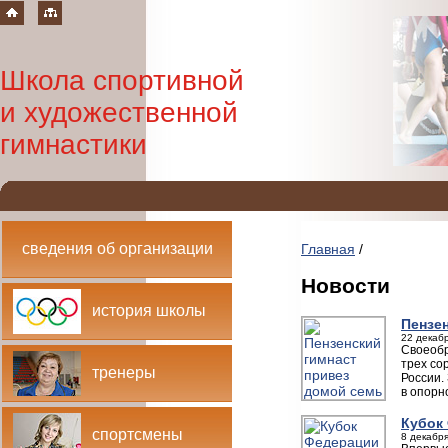
Школа спортивной
и художественной
гимнастики
сведения об организации
Главная
/
Новости
история школы
Пензе
22 декабр
Своеобр
трех со
тренеры
России.
в опорн
Кубок
спортсмены
8 декабря