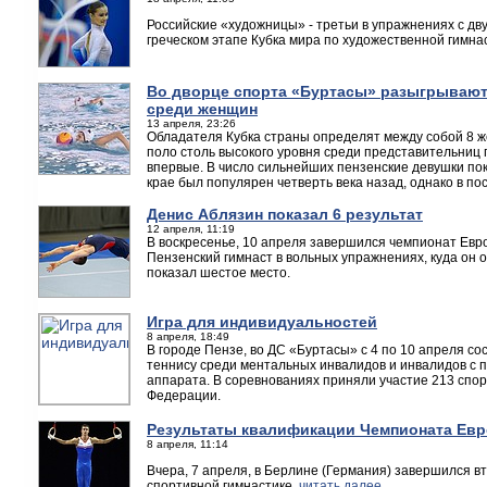
Российские «художницы» - третьи в упражнениях с дв
греческом этапе Кубка мира по художественной гимна
Во дворце спорта «Буртасы» разыгрывают
среди женщин
13 апреля, 23:26
Обладателя Кубка страны определят между собой 8 ж
поло столь высокого уровня среди представительниц
впервые. В число сильнейших пензенские девушки пока
крае был популярен четверть века назад, однако в по
Денис Аблязин показал 6 результат
12 апреля, 11:19
В воскресенье, 10 апреля завершился чемпионат Евр
Пензенский гимнаст в вольных упражнениях, куда он 
показал шестое место.
Игра для индивидуальностей
8 апреля, 18:49
В городе Пензе, во ДС «Буртасы» с 4 по 10 апреля с
теннису среди ментальных инвалидов и инвалидов с 
аппарата. В соревнованиях приняли участие 213 спор
Федерации.
Результаты квалификации Чемпионата Ев
8 апреля, 11:14
Вчера, 7 апреля, в Берлине (Германия) завершился в
спортивной гимнастике.
читать далее.