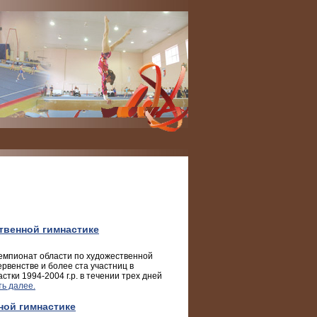
твенной гимнастике
чемпионат области по художественной
ервенстве и более ста участниц в
стки 1994-2004 г.р. в течении трех дней
ть далее.
ной гимнастике