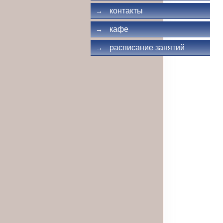
контакты
→
кафе
→
расписание занятий
→