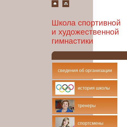
Школа спортивной
и художественной
гимнастики
сведения об организации
история школы
тренеры
спортсмены