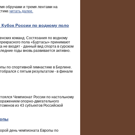
умя обручами и тремя лентами на
стике.
читать далее.
 Кубок России по водному поло
енских команд. Состязания по водному
 прекрасного пола «Буртасы» принимают
 не входят - данный вид спорта в сурском
следние годы вновь развивается активно.
опы по спортивной гимнастике в Берлине.
отобрался с пятым результатом - в финале
остоялся Чемпионат России по настольному
поражением опорно-двигательного
тсменов из 43 субъектов Российской
ропы
торой день чемпионата Европы по