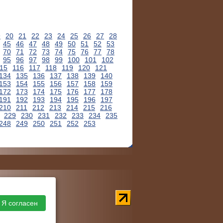
9
20
21
22
23
24
25
26
27
28
45
46
47
48
49
50
51
52
53
70
71
72
73
74
75
76
77
78
95
96
97
98
99
100
101
102
15
116
117
118
119
120
121
134
135
136
137
138
139
140
153
154
155
156
157
158
159
172
173
174
175
176
177
178
191
192
193
194
195
196
197
210
211
212
213
214
215
216
229
230
231
232
233
234
235
248
249
250
251
252
253
Я согласен