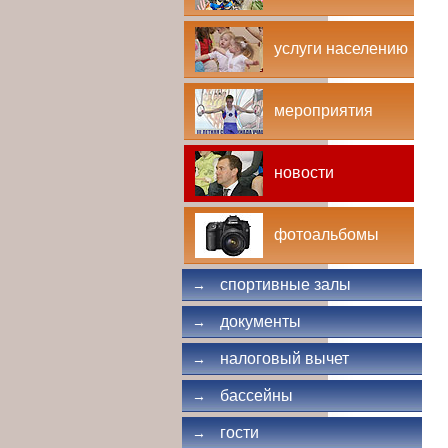
услуги населению
мероприятия
новости
фотоальбомы
спортивные залы
→
документы
→
налоговый вычет
→
бассейны
→
гости
→