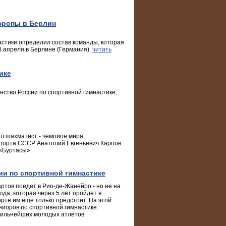
вропы в Берлин
астике определил состав команды, которая
0 апреля в Берлине (Германия).
читать
ике
нство России по спортивной гимнастике,
ал шахматист - чемпион мира,
порта СССР Анатолий Евгеньевич Карпов.
 «Буртасы».
ии по спортивной гимнастике
артов поедет в Рио-де-Жанейро - но не на
да, которая через 5 лет пройдет в
рте им еще только предстоит. На этой
иоров по спортивной гимнастике.
сильнейших молодых атлетов.