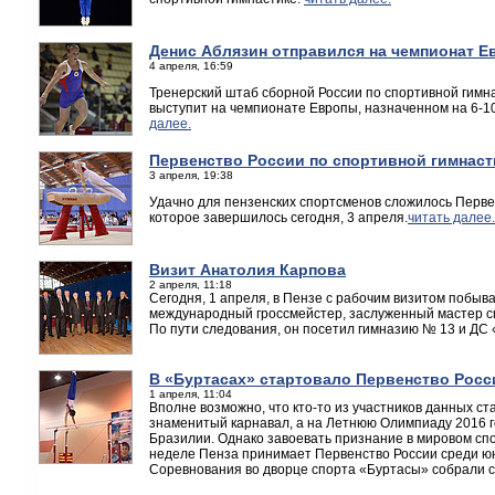
Денис Аблязин отправился на чемпионат Е
4 апреля, 16:59
Тренерский штаб сборной России по спортивной гимн
выступит на чемпионате Европы, назначенном на 6-1
далее.
Первенство России по спортивной гимнаст
3 апреля, 19:38
Удачно для пензенских спортсменов сложилось Перве
которое завершилось сегодня, 3 апреля.
читать далее.
Визит Анатолия Карпова
2 апреля, 11:18
Сегодня, 1 апреля, в Пензе с рабочим визитом побыв
международный гроссмейстер, заслуженный мастер с
По пути следования, он посетил гимназию № 13 и ДС
В «Буртасах» стартовало Первенство Росс
1 апреля, 11:04
Вполне возможно, что кто-то из участников данных ст
знаменитый карнавал, а на Летнюю Олимпиаду 2016 го
Бразилии. Однако завоевать признание в мировом спо
неделе Пенза принимает Первенство России среди юн
Соревнования во дворце спорта «Буртасы» собрали 