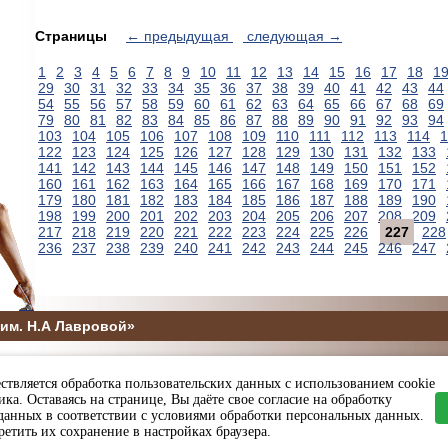
Страницы
← предыдущая
следующая →
1
2
3
4
5
6
7
8
9
10
11
12
13
14
15
16
17
18
1
29
30
31
32
33
34
35
36
37
38
39
40
41
42
43
44
54
55
56
57
58
59
60
61
62
63
64
65
66
67
68
69
79
80
81
82
83
84
85
86
87
88
89
90
91
92
93
94
103
104
105
106
107
108
109
110
111
112
113
114
1
122
123
124
125
126
127
128
129
130
131
132
133
141
142
143
144
145
146
147
148
149
150
151
152
160
161
162
163
164
165
166
167
168
169
170
171
179
180
181
182
183
184
185
186
187
188
189
190
198
199
200
201
202
203
204
205
206
207
208
209
217
218
219
220
221
222
223
224
225
226
227
228
236
237
238
239
240
241
242
243
244
245
246
247
им. Н.А Лавровой»
5
ствляется обработка пользовательских данных с использованием cookie
ы и спорта Пензенской области
ка. Оставаясь на странице, Вы даёте свое согласие на обработку
данных в соответствии с условиями обработки персональных данных.
етить их сохранение в настройках браузера.