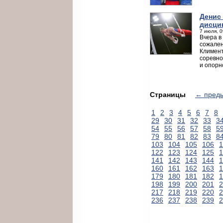
Денис
дисци
7 июля, 0
Вчера в
сожален
Климент
соревно
и опорн
Страницы
← пред
1
2
3
4
5
6
7
8
29
30
31
32
33
3
54
55
56
57
58
5
79
80
81
82
83
8
103
104
105
106
1
122
123
124
125
1
141
142
143
144
1
160
161
162
163
1
179
180
181
182
1
198
199
200
201
2
217
218
219
220
2
236
237
238
239
2