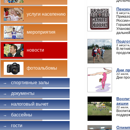
ДАЛЬН
Пензе
9 августа
услуги населению
Приказо
России»
Горшков
Уланово
мероприятия
дальней
Подгот
2 августа
В летни
новости
продолж
фотоальбомы
Дни п
22 июля, 
Дни про
спортивные залы
→
документы
→
Воспи
акции
налоговый вычет
→
22 июля, 
Воспита
бассейны
→
поддерж
гости
→
Олимп