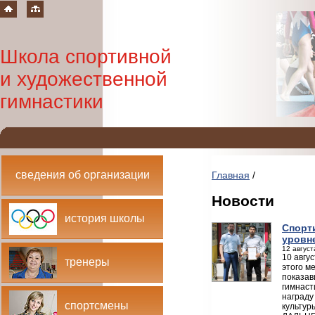
Школа спортивной
и художественной
гимнастики
сведения об организации
Главная
/
Новости
история школы
Спорт
уровн
12 август
10 авгу
тренеры
этого м
показав
гимнаст
награду
спортсмены
культур