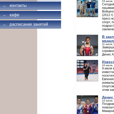
15 июля, 
Сегодня
контакты
→
прыжкам
Войцехов
кафе
→
(2012 г
пресс-к
спорт, 
расписание занятий
→
подраст
заключе
В зак
медал
11 июля, 
Заверши
соревно
Денис А
Извес
10 июля, 
9 июля 
известн
посетил
Евгения
уникаль
спортсм
этим за
Денис
10 июля, 
Поздрав
показал
Макаров