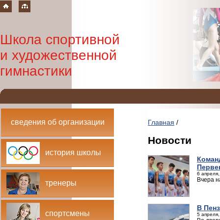
Школа спортивной
и художественной
гимнастики
сведения об организации
Главная
/
Новости
история школы
Коман
Перве
6 апреля,
Вчера н
тренеры
В Пен
спортсмены
5 апреля,