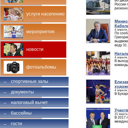
Во двор
России 
регионо
услуги населению
Минис
Кабел
4 апреля,
мероприятия
По сооб
Григори
выдвиже
воду 31
новости
Натал
4 апреля,
В выход
команды
фотоальбомы
спортивные залы
→
Елиза
худож
4 апреля,
документы
→
В Бухар
налоговый вычет
→
Участ
бассейны
→
31 марта,
В 2017 
междуна
гости
→