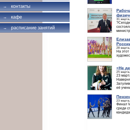
контакты
→
Рабоч
физич
кафе
→
31 марта,
?Сегодн
состоял
расписание занятий
→
министр
Елиза
Росси
28 марта,
На этот
художес
«Не де
25 марта,
23 март
Наверня
Затулив
её учен
Пензе
23 марта,
Финал V
среди с
кандида