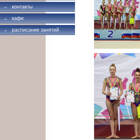
контакты
→
кафе
→
расписание занятий
→