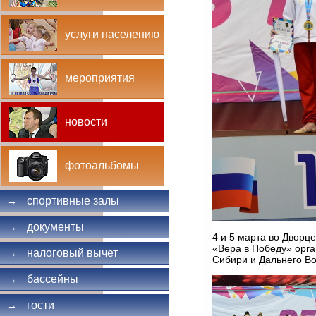
услуги населению
мероприятия
новости
фотоальбомы
спортивные залы
→
документы
→
4 и 5 марта во Дворц
«Вера в Победу» орга
налоговый вычет
→
Сибири и Дальнего В
бассейны
→
гости
→