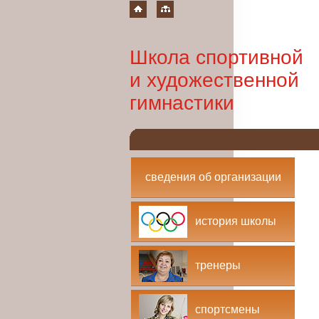
Школа спортивной
и художественной
гимнастики
сведения об организации
история школы
тренеры
спортсмены