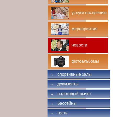
услуги населению
мероприятия
новости
фотоальбомы
спортивные залы
→
документы
→
налоговый вычет
→
бассейны
→
гости
→