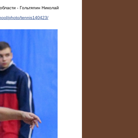
области - Гольтяпин Николай
hool/photo/tennis140423/