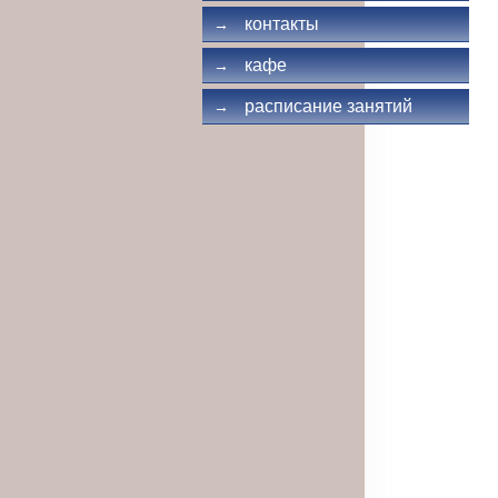
контакты
→
кафе
→
расписание занятий
→